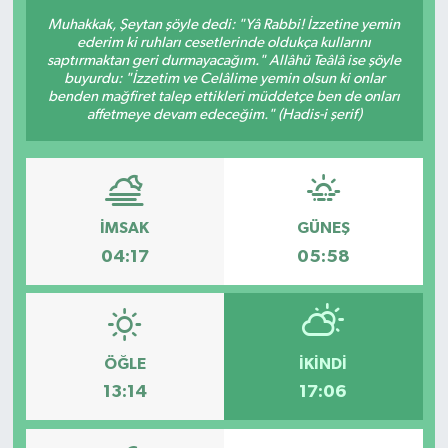
Muhakkak, Şeytan şöyle dedi: "Yâ Rabbi! İzzetine yemin
Sağlık
ederim ki ruhları cesetlerinde oldukça kullarını
saptırmaktan geri durmayacağım." Allâhü Teâlâ ise şöyle
buyurdu: "İzzetim ve Celâlime yemin olsun ki onlar
Siyaset
benden mağfiret talep ettikleri müddetçe ben de onları
affetmeye devam edeceğim." (Hadis-i şerif)
Spor
Türkiye
İMSAK
GÜNEŞ
Video Galeri
04:17
05:58
ÖĞLE
İKINDI
13:14
17:06