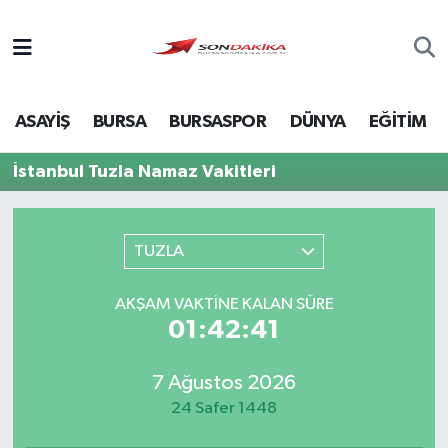
Asayiş
ASAYİŞ
BURSA
BURSASPOR
DÜNYA
EĞİTİM
Bursa
İstanbul Tuzla Namaz Vakitleri
Dünya
Ekonomi
TUZLA
Foto Galeri
AKŞAM VAKTINE KALAN SÜRE
01:42:41
Genel
7 Ağustos 2026
Gündem
24 Safer 1448
Magazin