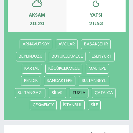
AKŞAM
YATSI
20:20
21:53
ARNAVUTKOY
AVCILAR
BAŞAKŞEHİR
BEYLİKDÜZÜ
BÜYÜKÇEKMECE
ESENYURT
KARTAL
KÜÇÜKÇEKMECE
MALTEPE
PENDİK
SANCAKTEPE
SULTANBEYLİ
SULTANGAZİ
SİLİVRİ
TUZLA
ÇATALCA
ÇEKMEKÖY
İSTANBUL
ŞİLE