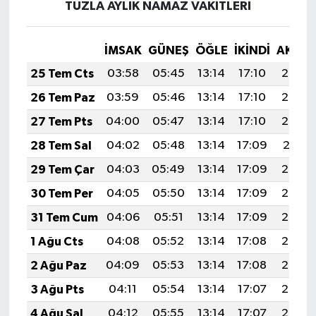
TUZLA AYLIK NAMAZ VAKITLERI
İMSAK
GÜNEŞ
ÖĞLE
İKINDI
AKŞA
25 Tem Cts
03:58
05:45
13:14
17:10
20:33
26 Tem Paz
03:59
05:46
13:14
17:10
20:32
27 Tem Pts
04:00
05:47
13:14
17:10
20:32
28 Tem Sal
04:02
05:48
13:14
17:09
20:31
29 Tem Çar
04:03
05:49
13:14
17:09
20:30
30 Tem Per
04:05
05:50
13:14
17:09
20:29
31 Tem Cum
04:06
05:51
13:14
17:09
20:28
1 Ağu Cts
04:08
05:52
13:14
17:08
20:26
2 Ağu Paz
04:09
05:53
13:14
17:08
20:25
3 Ağu Pts
04:11
05:54
13:14
17:07
20:24
4 Ağu Sal
04:12
05:55
13:14
17:07
20:23