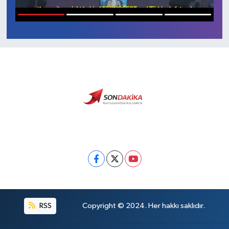
Sağlık
1
2
3
4
Siyaset
Spor
Türkiye
Video Galeri
RSS
Copyright © 2024. Her hakkı saklıdır.