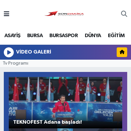
Asayiş
ASAYİŞ
BURSA
BURSASPOR
DÜNYA
EĞİTİM
Bursa
Dünya
VIDEO GALERI
Tv Programı
Ekonomi
Foto Galeri
Genel
Gündem
TEKNOFEST Adana başladı!
B
Magazin