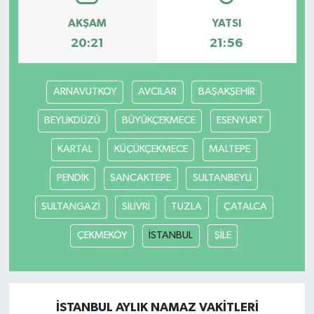
AKŞAM
YATSI
20:21
21:56
ARNAVUTKOY
AVCILAR
BAŞAKŞEHİR
BEYLİKDÜZÜ
BÜYÜKÇEKMECE
ESENYURT
KARTAL
KÜÇÜKÇEKMECE
MALTEPE
PENDİK
SANCAKTEPE
SULTANBEYLİ
SULTANGAZİ
SİLİVRİ
TUZLA
ÇATALCA
ÇEKMEKÖY
İSTANBUL
ŞİLE
İSTANBUL AYLIK NAMAZ VAKITLERI