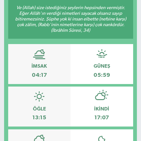
Ve (Allah) size istediğiniz şeylerin hepsinden vermiştir.
Sağlık
Eğer Allâh'ın verdiği nimetleri sayacak olsanız sayıp
bitiremezsiniz. Şüphe yok ki insan elbette (nefsine karşı)
çok zâlim, (Rabb'inin nimetlerine karşı) çok nankördür.
Siyaset
(İbrâhîm Sûresi, 34)
Spor
Türkiye
İMSAK
GÜNEŞ
04:17
05:59
Video Galeri
ÖĞLE
İKINDI
13:15
17:07