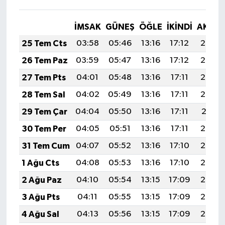
İMSAK
GÜNEŞ
ÖĞLE
İKINDI
AKŞA
25 Tem Cts
03:58
05:46
13:16
17:12
20:35
26 Tem Paz
03:59
05:47
13:16
17:12
20:34
27 Tem Pts
04:01
05:48
13:16
17:11
20:33
28 Tem Sal
04:02
05:49
13:16
17:11
20:32
29 Tem Çar
04:04
05:50
13:16
17:11
20:31
30 Tem Per
04:05
05:51
13:16
17:11
20:30
31 Tem Cum
04:07
05:52
13:16
17:10
20:29
1 Ağu Cts
04:08
05:53
13:16
17:10
20:28
2 Ağu Paz
04:10
05:54
13:15
17:09
20:27
3 Ağu Pts
04:11
05:55
13:15
17:09
20:26
4 Ağu Sal
04:13
05:56
13:15
17:09
20:25