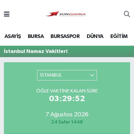
Asayiş
ASAYİŞ
BURSA
BURSASPOR
DÜNYA
EĞİTİM
Bursa
İstanbul Namaz Vakitleri
Dünya
Ekonomi
İSTANBUL
Foto Galeri
ÖĞLE VAKTINE KALAN SÜRE
03:29:52
Genel
7 Ağustos 2026
Gündem
24 Safer 1448
Magazin