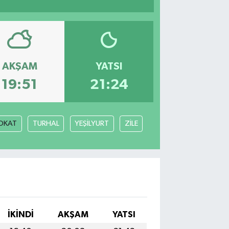
AKŞAM
YATSI
19:51
21:24
OKAT
TURHAL
YEŞİLYURT
ZİLE
İKINDI
AKŞAM
YATSI