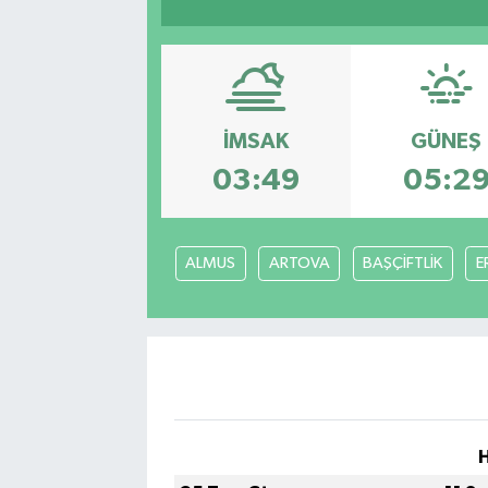
Sağlık
Siyaset
İMSAK
GÜNEŞ
Spor
03:49
05:2
Türkiye
Video Galeri
ALMUS
ARTOVA
BAŞÇİFTLİK
E