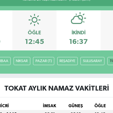
ÖĞLE
İKINDI
9
12:45
16:37
RBAA
NİKSAR
PAZAR (T)
REŞADİYE
SULUSARAY
T
TOKAT AYLIK NAMAZ VAKITLERI
HİCRİ
İMSAK
GÜNEŞ
ÖĞLE