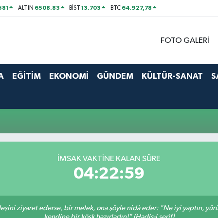
581
6508.83
13.703
64.927,78
ALTIN
BİST
BTC
FOTO GALERİ
A
EĞİTİM
EKONOMİ
GÜNDEM
KÜLTÜR-SANAT
S
İMSAK VAKTINE KALAN SÜRE
04:22:58
deşini ziyaret ederse, bir melek, ona şöyle nidâ eder: "Ne iyi yaptın, yü
kendine bir köşk hazırladın!" (Hadis-i şerif)