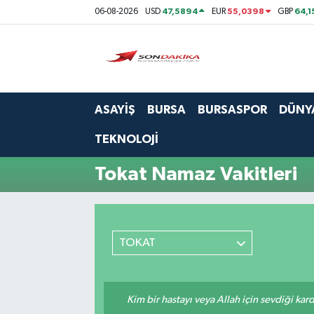
47,5894
55,0398
64,1
06-08-2026
USD
EUR
GBP
Asayiş
Bursa
ASAYİŞ
BURSA
BURSASPOR
DÜNY
Dünya
TEKNOLOJİ
Ekonomi
Tokat Namaz Vakitleri
Foto Galeri
Genel
TOKAT
Gündem
Kim bir hastayı veya Allah için sevdiği kar
Magazin