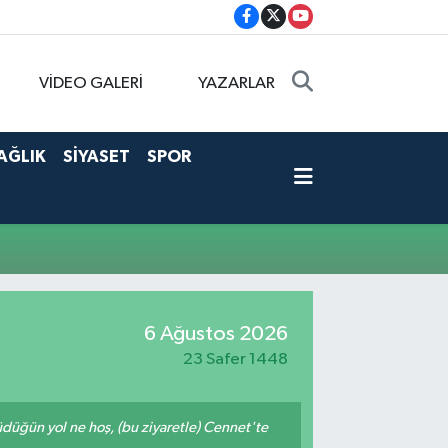
VİDEO GALERİ
YAZARLAR
AĞLIK
SİYASET
SPOR
6 Ağustos 2026
23 Safer 1448
rüdüğün yol ne hoş, (bu ziyaretle) Cennet'te