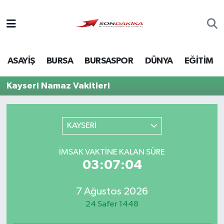
Asayiş
ASAYİŞ
BURSA
BURSASPOR
DÜNYA
EĞİTİM
Bursa
Kayseri Namaz Vakitleri
Dünya
Ekonomi
KAYSERİ
Foto Galeri
İMSAK VAKTINE KALAN SÜRE
03:07:04
Genel
7 Ağustos 2026
Gündem
24 Safer 1448
Magazin