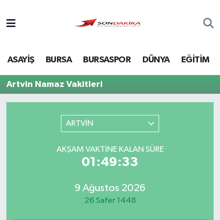
Asayiş
ASAYİŞ
BURSA
BURSASPOR
DÜNYA
EĞİTİM
Bursa
Artvin Namaz Vakitleri
Dünya
Ekonomi
ARTVİN
Foto Galeri
AKŞAM VAKTINE KALAN SÜRE
01:49:33
Genel
9 Ağustos 2026
Gündem
26 Safer 1448
Magazin