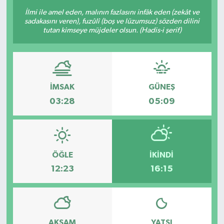
İlmi ile amel eden, malının fazlasını infâk eden (zekât ve
Sağlık
sadakasını veren), fuzûlî (boş ve lüzumsuz) sözden dilini
tutan kimseye müjdeler olsun. (Hadis-i şerif)
Siyaset
Spor
İMSAK
GÜNEŞ
Türkiye
03:28
05:09
Video Galeri
ÖĞLE
İKINDI
12:23
16:15
AKŞAM
YATSI