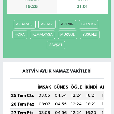
19:28
21:01
ARDANUÇ
ARHAVİ
ARTVİN
BORÇKA
HOPA
KEMALPAŞA
MURGUL
YUSUFELİ
ŞAVŞAT
ARTVİN AYLIK NAMAZ VAKITLERI
İMSAK
GÜNEŞ
ÖĞLE
İKINDI
AKŞA
25 Tem Cts
03:05
04:54
12:24
16:21
19:44
26 Tem Paz
03:07
04:55
12:24
16:21
19:43
27 Tem Pts
03:08
04:56
12:24
16:20
19:42