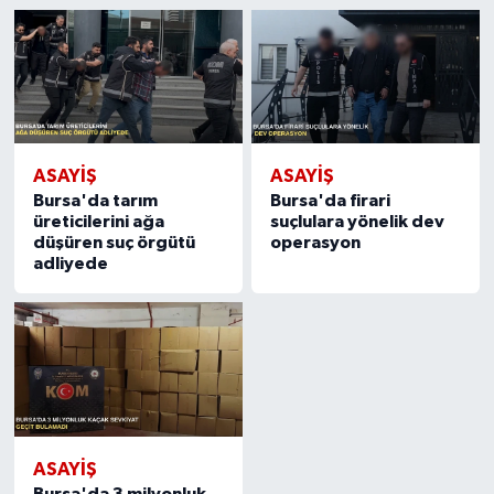
ASAYİŞ
ASAYİŞ
Bursa'da tarım
Bursa'da firari
üreticilerini ağa
suçlulara yönelik dev
düşüren suç örgütü
operasyon
adliyede
ASAYİŞ
Bursa'da 3 milyonluk