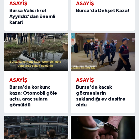
ASAYİŞ
ASAYİŞ
Bursa Valisi Erol
Bursa’da Dehşet Kaza!
Ayyıldız’dan önemli
karar!
ASAYİŞ
ASAYİŞ
Bursa’da korkunç
Bursa'da kaçak
kaza: Otomobil göle
göçmenlerin
uçtu, araç sulara
saklandığı ev deşifre
gömüldü
oldu