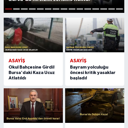
Sağlık
1
2
3
4
5
6
7
8
9
10
11
12
13
14
15
Siyaset
Spor
Türkiye
ASAYİŞ
ASAYİŞ
Okul Bahçesine Girdi!
Bayram yolculuğu
Video Galeri
Bursa'daki Kaza Ucuz
öncesi kritik yasaklar
Atlatıldı
başladı!