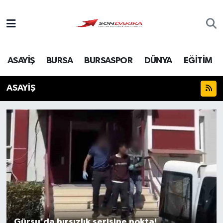
Asayiş
ASAYİŞ
BURSA
BURSASPOR
DÜNYA
EĞİTİM
Bursa
ASAYİŞ
Dünya
Ekonomi
Foto Galeri
Genel
Gündem
Magazin
Gürsu'da hırsızlık serisine nokta!