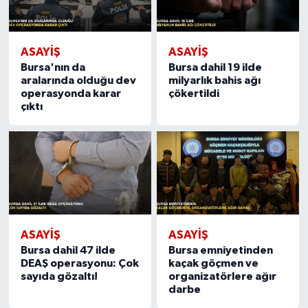
ASAYİŞ
ASAYİŞ
Bursa'nın da
Bursa dahil 19 ilde
aralarında olduğu dev
milyarlık bahis ağı
operasyonda karar
çökertildi
çıktı
ASAYİŞ
ASAYİŞ
Bursa dahil 47 ilde
Bursa emniyetinden
DEAŞ operasyonu: Çok
kaçak göçmen ve
sayıda gözaltı!
organizatörlere ağır
darbe