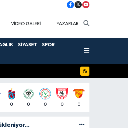
VİDEO GALERİ
YAZARLAR
AĞLIK
SİYASET
SPOR
0
0
0
0
0
ükleniyor...