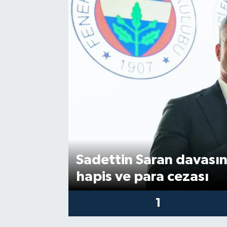
Sağlık
Siyaset
Spor
Türkiye
Video Galeri
Sadettin Saran davası
hapis ve para cezası
1