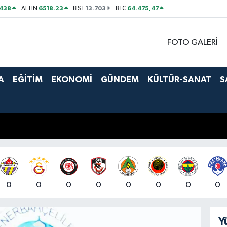
438
6518.23
13.703
64.475,47
ALTIN
BİST
BTC
FOTO GALERİ
A
EĞİTİM
EKONOMİ
GÜNDEM
KÜLTÜR-SANAT
S
0
0
0
0
0
0
0
0
Y