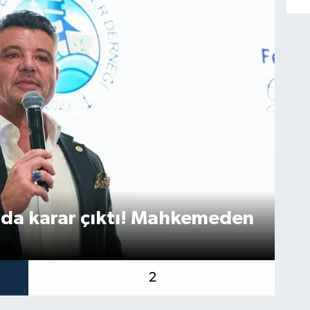
nda karar çıktı! Mahkemeden
Mi
dö
2