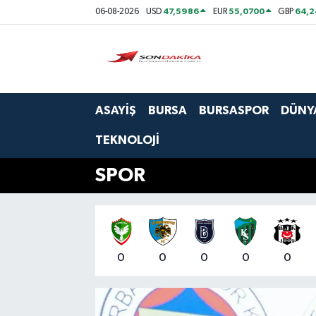
47,5986
55,0700
64,2
06-08-2026
USD
EUR
GBP
Asayiş
Bursa
ASAYİŞ
BURSA
BURSASPOR
DÜNY
Dünya
TEKNOLOJİ
Ekonomi
SPOR
Foto Galeri
Genel
0
0
0
0
0
Gündem
Magazin