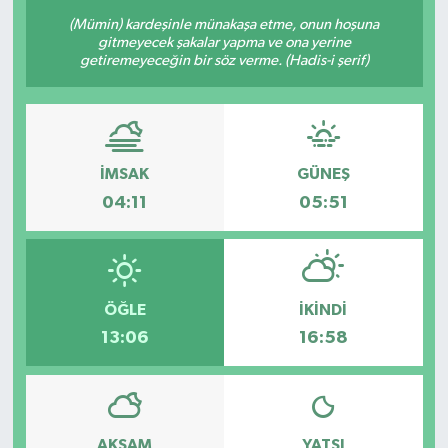
(Mümin) kardeşinle münakaşa etme, onun hoşuna
Sağlık
gitmeyecek şakalar yapma ve ona yerine
getiremeyeceğin bir söz verme. (Hadis-i şerif)
Siyaset
Spor
İMSAK
GÜNEŞ
Türkiye
04:11
05:51
Video Galeri
ÖĞLE
İKINDI
13:06
16:58
AKŞAM
YATSI