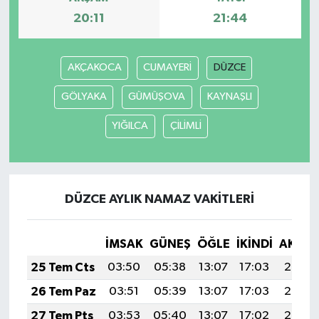
20:11
21:44
AKÇAKOCA
CUMAYERİ
DÜZCE
GÖLYAKA
GÜMÜŞOVA
KAYNAŞLI
YIĞILCA
ÇİLİMLİ
DÜZCE AYLIK NAMAZ VAKITLERI
İMSAK
GÜNEŞ
ÖĞLE
İKINDI
AKŞA
25 Tem Cts
03:50
05:38
13:07
17:03
20:26
26 Tem Paz
03:51
05:39
13:07
17:03
20:25
27 Tem Pts
03:53
05:40
13:07
17:02
20:24