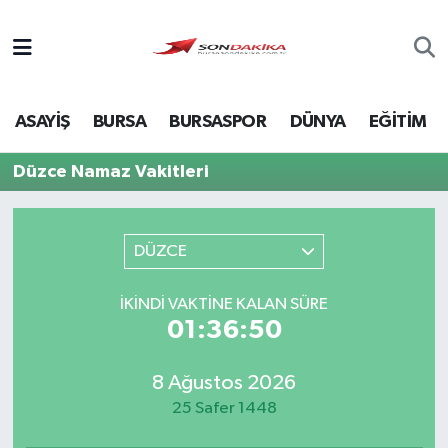
Asayiş
ASAYİŞ
BURSA
BURSASPOR
DÜNYA
EĞİTİM
Bursa
Düzce Namaz Vakitleri
Dünya
Ekonomi
DÜZCE
Foto Galeri
İKINDI VAKTINE KALAN SÜRE
01:36:50
Genel
8 Ağustos 2026
Gündem
25 Safer 1448
Magazin