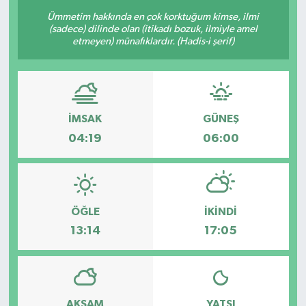
Ümmetim hakkında en çok korktuğum kimse, ilmi
Sağlık
(sadece) dilinde olan (itikadı bozuk, ilmiyle amel
etmeyen) münafıklardır. (Hadis-i şerif)
Siyaset
Spor
İMSAK
GÜNEŞ
Türkiye
04:19
06:00
Video Galeri
ÖĞLE
İKINDI
13:14
17:05
AKŞAM
YATSI