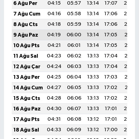
6 Ağu Per
04:15
05:57
13:14
17:07
20:22
7 Ağu Cum
04:16
05:58
13:14
17:06
20:20
8 Ağu Cts
04:18
05:59
13:14
17:06
20:19
9 Ağu Paz
04:19
06:00
13:14
17:05
20:18
10 Ağu Pts
04:21
06:01
13:14
17:05
20:17
11 Ağu Sal
04:23
06:02
13:13
17:04
20:15
12 Ağu Çar
04:24
06:03
13:13
17:04
20:14
13 Ağu Per
04:25
06:04
13:13
17:03
20:13
14 Ağu Cum
04:27
06:05
13:13
17:02
20:11
15 Ağu Cts
04:28
06:06
13:13
17:02
20:10
16 Ağu Paz
04:30
06:07
13:13
17:01
20:08
17 Ağu Pts
04:31
06:08
13:12
17:01
20:07
18 Ağu Sal
04:33
06:09
13:12
17:00
20:06