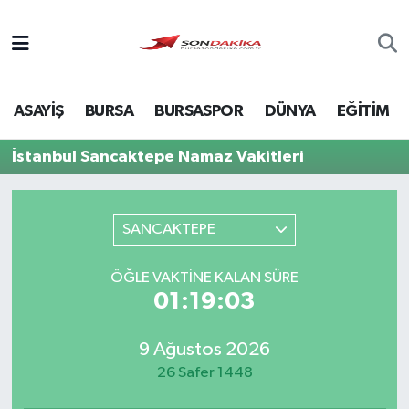
Asayiş
ASAYİŞ
BURSA
BURSASPOR
DÜNYA
EĞİTİM
Bursa
İstanbul Sancaktepe Namaz Vakitleri
Dünya
Ekonomi
SANCAKTEPE
Foto Galeri
ÖĞLE VAKTINE KALAN SÜRE
01:19:03
Genel
9 Ağustos 2026
Gündem
26 Safer 1448
Magazin