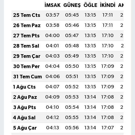
İMSAK
GÜNEŞ
ÖĞLE
İKINDI
AKŞA
25 Tem Cts
03:57
05:45
13:15
17:11
20:34
26 Tem Paz
03:58
05:46
13:15
17:11
20:33
27 Tem Pts
04:00
05:47
13:15
17:10
20:32
28 Tem Sal
04:01
05:48
13:15
17:10
20:31
29 Tem Çar
04:03
05:49
13:15
17:10
20:30
30 Tem Per
04:04
05:50
13:15
17:09
20:29
31 Tem Cum
04:06
05:51
13:15
17:09
20:28
1 Ağu Cts
04:07
05:52
13:15
17:09
20:27
2 Ağu Paz
04:09
05:53
13:14
17:08
20:26
3 Ağu Pts
04:10
05:54
13:14
17:08
20:25
4 Ağu Sal
04:12
05:55
13:14
17:08
20:24
5 Ağu Çar
04:13
05:56
13:14
17:07
20:23