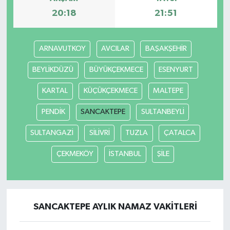
20:18
21:51
ARNAVUTKOY
AVCILAR
BAŞAKŞEHİR
BEYLİKDÜZÜ
BÜYÜKÇEKMECE
ESENYURT
KARTAL
KÜÇÜKÇEKMECE
MALTEPE
PENDİK
SANCAKTEPE
SULTANBEYLİ
SULTANGAZİ
SİLİVRİ
TUZLA
ÇATALCA
ÇEKMEKÖY
İSTANBUL
ŞİLE
SANCAKTEPE AYLIK NAMAZ VAKITLERI