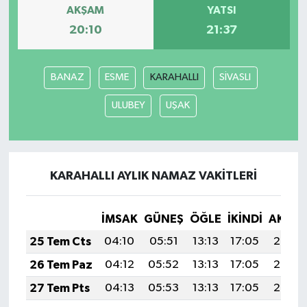
AKŞAM
YATSI
20:10
21:37
BANAZ
ESME
KARAHALLI
SİVASLI
ULUBEY
UŞAK
KARAHALLI AYLIK NAMAZ VAKITLERI
İMSAK
GÜNEŞ
ÖĞLE
İKINDI
AKŞA
25 Tem Cts
04:10
05:51
13:13
17:05
20:26
26 Tem Paz
04:12
05:52
13:13
17:05
20:25
27 Tem Pts
04:13
05:53
13:13
17:05
20:24