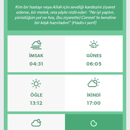
Kim bir hastayı veya Allah için sevdiği kardeşini ziyaret
Sağlık
ederse, bir melek, ona şöyle nidâ eder: "Ne iyi yaptın,
yürüdüğün yol ne hoş, (bu ziyaretle) Cennet'te kendine
bir köşk hazırladın!" (Hadis-i şerif)
Siyaset
Spor
Türkiye
İMSAK
GÜNEŞ
04:31
06:05
Video Galeri
ÖĞLE
İKINDI
13:12
17:00