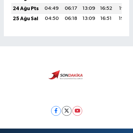
24 Ağu Pts
04:49
06:17
13:09
16:52
19:52
25 Ağu Sal
04:50
06:18
13:09
16:51
19:50