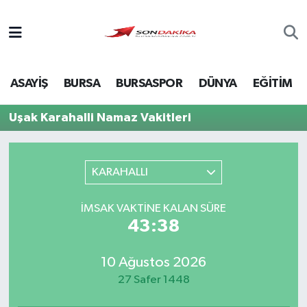
Asayiş
ASAYİŞ
BURSA
BURSASPOR
DÜNYA
EĞİTİM
Bursa
Uşak Karahalli Namaz Vakitleri
Dünya
Ekonomi
KARAHALLI
Foto Galeri
İMSAK VAKTINE KALAN SÜRE
43:38
Genel
10 Ağustos 2026
Gündem
27 Safer 1448
Magazin