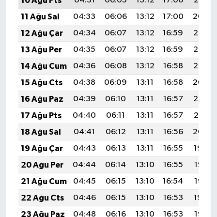
10 Ağu Pts
04:31
06:05
13:12
17:00
20:10
11 Ağu Sal
04:33
06:06
13:12
17:00
20:09
12 Ağu Çar
04:34
06:07
13:12
16:59
20:08
13 Ağu Per
04:35
06:07
13:12
16:59
20:06
14 Ağu Cum
04:36
06:08
13:12
16:58
20:05
15 Ağu Cts
04:38
06:09
13:11
16:58
20:04
16 Ağu Paz
04:39
06:10
13:11
16:57
20:03
17 Ağu Pts
04:40
06:11
13:11
16:57
20:01
18 Ağu Sal
04:41
06:12
13:11
16:56
20:00
19 Ağu Çar
04:43
06:13
13:11
16:55
19:59
20 Ağu Per
04:44
06:14
13:10
16:55
19:57
21 Ağu Cum
04:45
06:15
13:10
16:54
19:56
22 Ağu Cts
04:46
06:15
13:10
16:53
19:54
23 Ağu Paz
04:48
06:16
13:10
16:53
19:53