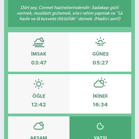
Dört şey, Cennet hazinelerindendir: Sadakayı gizli
Sağlık
vermek, musibeti gizlemek, sıla-i rahim yapmak ve "Lâ
havle ve lâ kuvvete illâ billâh" demek. (Hadis-i şerif)
Siyaset
Spor
İMSAK
GÜNEŞ
Türkiye
03:47
05:27
Video Galeri
ÖĞLE
İKINDI
12:42
16:34
AKŞAM
YATSI