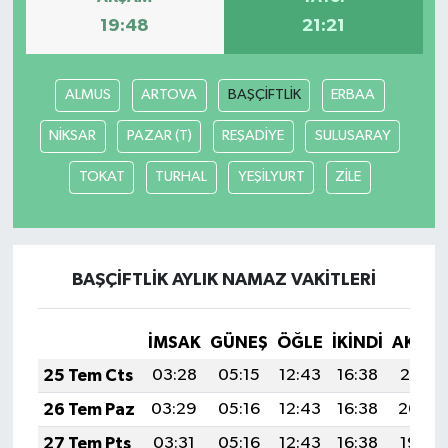
19:48
21:21
ALMUS
ARTOVA
BAŞÇİFTLİK
ERBAA
NİKSAR
PAZAR (T)
REŞADİYE
SULUSARAY
TOKAT
TURHAL
YEŞİLYURT
ZİLE
BAŞÇİFTLİK AYLIK NAMAZ VAKITLERI
İMSAK
GÜNEŞ
ÖĞLE
İKINDI
AKŞA
25 Tem Cts
03:28
05:15
12:43
16:38
20:01
26 Tem Paz
03:29
05:16
12:43
16:38
20:00
27 Tem Pts
03:31
05:16
12:43
16:38
19:59