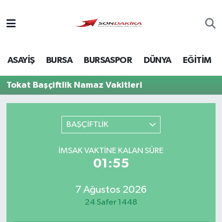
Asayiş
ASAYİŞ
BURSA
BURSASPOR
DÜNYA
EĞİTİM
Bursa
Tokat Başçiftlik Namaz Vakitleri
Dünya
Ekonomi
BAŞÇİFTLİK
Foto Galeri
İMSAK VAKTINE KALAN SÜRE
01:55
Genel
7 Ağustos 2026
Gündem
24 Safer 1448
Magazin