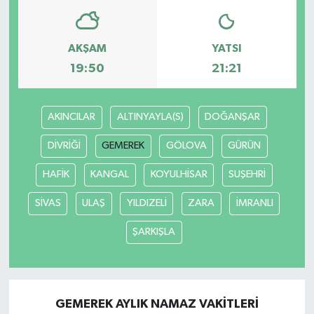
AKŞAM
YATSI
19:50
21:21
AKINCILAR
ALTINYAYLA(S)
DOĞANŞAR
DİVRİĞİ
GEMEREK
GÖLOVA
GÜRÜN
HAFİK
KANGAL
KOYULHİSAR
SUŞEHRİ
SİVAS
ULAŞ
YILDIZELİ
ZARA
İMRANLI
ŞARKIŞLA
GEMEREK AYLIK NAMAZ VAKITLERI