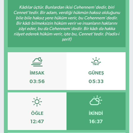
Kâdılar üçtür. Bunlardan ikisi Cehennem'dedir, biri
Sağlık
Cennet'tedir. Bir adam, verdiği hükmün haksız olduğunu
bile bile haksız yere hüküm verir, bu Cehennem'dedir.
Bir kâdı bilmeksizin hüküm verir ve insanların haklarını
Siyaset
zâyi eder, bu da Cehennem'dedir. Bir kâdı da hakka
riâyet ederek hüküm verir, işte bu, Cennet'tedir. (Hadis-i
şerif)
Spor
Türkiye
Video Galeri
İMSAK
GÜNEŞ
03:56
05:33
ÖĞLE
İKINDI
12:47
16:37