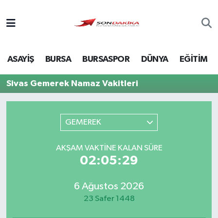
Asayiş
ASAYİŞ
BURSA
BURSASPOR
DÜNYA
EĞİTİM
Bursa
Sivas Gemerek Namaz Vakitleri
Dünya
Ekonomi
GEMEREK
Foto Galeri
AKŞAM VAKTINE KALAN SÜRE
02:05:29
Genel
6 Ağustos 2026
Gündem
23 Safer 1448
Magazin