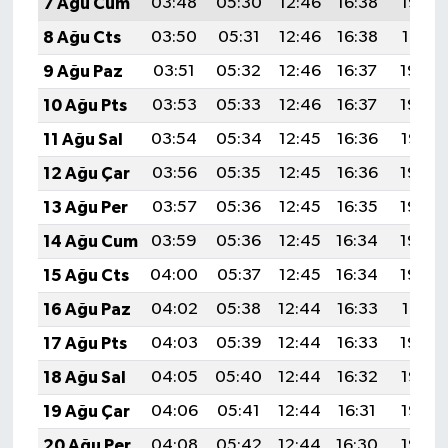
7 Ağu Cum
03:48
05:30
12:46
16:38
19:52
8 Ağu Cts
03:50
05:31
12:46
16:38
19:51
9 Ağu Paz
03:51
05:32
12:46
16:37
19:50
10 Ağu Pts
03:53
05:33
12:46
16:37
19:49
11 Ağu Sal
03:54
05:34
12:45
16:36
19:47
12 Ağu Çar
03:56
05:35
12:45
16:36
19:46
13 Ağu Per
03:57
05:36
12:45
16:35
19:45
14 Ağu Cum
03:59
05:36
12:45
16:34
19:43
15 Ağu Cts
04:00
05:37
12:45
16:34
19:42
16 Ağu Paz
04:02
05:38
12:44
16:33
19:41
17 Ağu Pts
04:03
05:39
12:44
16:33
19:39
18 Ağu Sal
04:05
05:40
12:44
16:32
19:38
19 Ağu Çar
04:06
05:41
12:44
16:31
19:36
20 Ağu Per
04:08
05:42
12:44
16:30
19:35