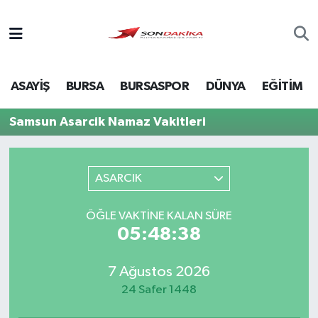
Asayiş
ASAYİŞ
BURSA
BURSASPOR
DÜNYA
EĞİTİM
Bursa
Samsun Asarcik Namaz Vakitleri
Dünya
Ekonomi
ASARCIK
Foto Galeri
ÖĞLE VAKTINE KALAN SÜRE
05:48:38
Genel
7 Ağustos 2026
Gündem
24 Safer 1448
Magazin