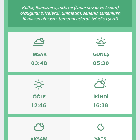
Kullar, Ramazan ayında ne (kadar sevap ve fazilet)
Sağlık
olduğunu bilselerdi, ümmetim, senenin tamamının
Ramazan olmasını temenni ederdi. (Hadis-i şerif)
Siyaset
Spor
İMSAK
GÜNEŞ
Türkiye
03:48
05:30
Video Galeri
ÖĞLE
İKINDI
12:46
16:38
AKŞAM
YATSI