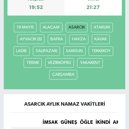
19:52
21:27
19 MAYIS
ALAÇAM
ASARCIK
ATAKUM
AYVACIK (S)
BAFRA
HAVZA
KAVAK
LADİK
SALIPAZARI
SAMSUN
TEKKEKÖY
TERME
VEZİRKÖPRÜ
YAKAKENT
ÇARŞAMBA
ASARCIK AYLIK NAMAZ VAKITLERI
İMSAK
GÜNEŞ
ÖĞLE
İKINDI
AKŞA