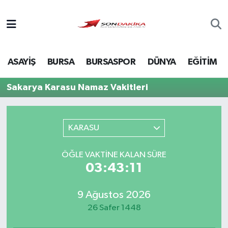
Asayiş
ASAYİŞ
BURSA
BURSASPOR
DÜNYA
EĞİTİM
Bursa
Sakarya Karasu Namaz Vakitleri
Dünya
Ekonomi
KARASU
Foto Galeri
ÖĞLE VAKTINE KALAN SÜRE
03:43:11
Genel
9 Ağustos 2026
Gündem
26 Safer 1448
Magazin