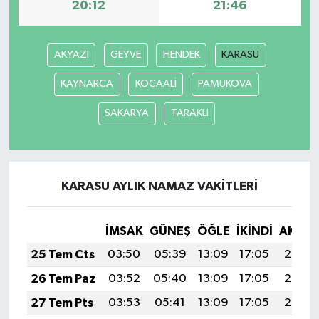
20:12
21:46
AKYAZI
GEYVE
HENDEK
KARASU
KAYNARCA
KOCAALİ
PAMUKOVA
SAKARYA
TARAKLI
KARASU AYLIK NAMAZ VAKITLERI
İMSAK
GÜNEŞ
ÖĞLE
İKINDI
AKŞA
25 Tem Cts
03:50
05:39
13:09
17:05
20:29
26 Tem Paz
03:52
05:40
13:09
17:05
20:28
27 Tem Pts
03:53
05:41
13:09
17:05
20:27