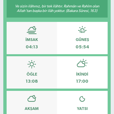
Ve sizin ilâhınız, bir tek ilâhtır. Rahmân ve Rahîm olan
Sağlık
Allah'tan başka bir ilâh yoktur. (Bakara Sûresi, 163)
Siyaset
Spor
İMSAK
GÜNEŞ
04:13
05:54
Türkiye
Video Galeri
ÖĞLE
İKINDI
13:08
17:00
AKŞAM
YATSI