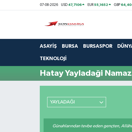
47,7106
55,1652
64,40
07-08-2026
USD
EUR
GBP
Asayiş
Bursa
ASAYİŞ
BURSA
BURSASPOR
DÜNY
Dünya
TEKNOLOJİ
Ekonomi
Hatay Yayladaği Namaz 
Foto Galeri
Genel
YAYLADAĞI
Gündem
Günahlarından tevbe eden gençten, Allâhü 
Magazin