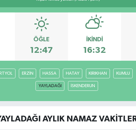
ÖĞLE
İKINDI
12:47
16:32
RTYOL
ERZİN
HASSA
HATAY
KIRIKHAN
KUMLU
YAYLADAĞI
İSKENDERUN
YAYLADAĞI AYLIK NAMAZ VAKITLER