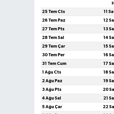
H
25 Tem Cts
11 S
26 Tem Paz
12 S
27 Tem Pts
13 S
28 Tem Sal
14 S
29 Tem Çar
15 S
30 Tem Per
16 S
31 Tem Cum
17 S
1 Ağu Cts
18 S
2 Ağu Paz
19 S
3 Ağu Pts
20 Sa
4 Ağu Sal
21 S
5 Ağu Çar
22 Sa