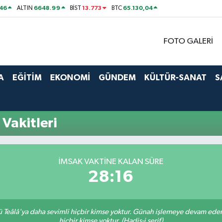
46
6648.99
13.773
65.130,04
ALTIN
BİST
BTC
FOTO GALERİ
A
EĞİTİM
EKONOMİ
GÜNDEM
KÜLTÜR-SANAT
S
Vakitleri
İMSAK VAKTINE KALAN SÜRE
28:15
Teâlâ'ya daha sevimli hiçbir kimse yoktur. Günah işlemeye devam eden 
hiçbir kimse yoktur. (Hadis-i şerif)