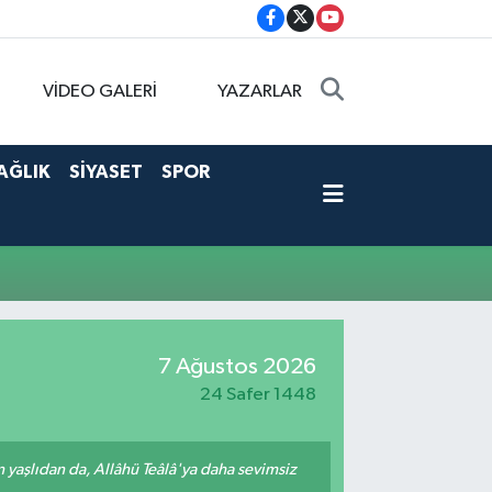
VİDEO GALERİ
YAZARLAR
AĞLIK
SİYASET
SPOR
7 Ağustos 2026
24 Safer 1448
yaşlıdan da, Allâhü Teâlâ'ya daha sevimsiz