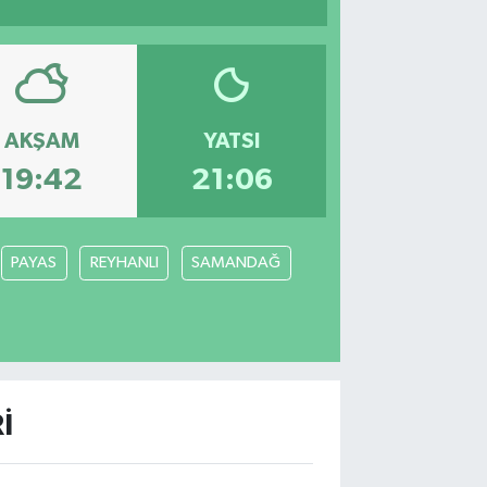
AKŞAM
YATSI
19:42
21:06
PAYAS
REYHANLI
SAMANDAĞ
I