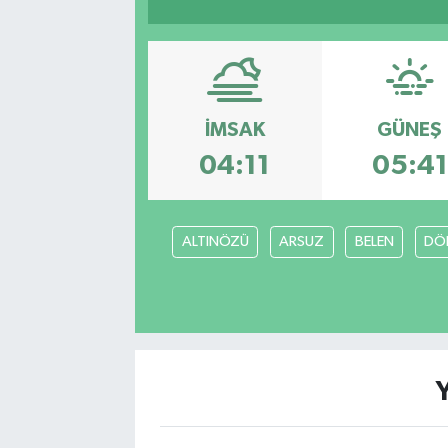
Sağlık
Siyaset
İMSAK
GÜNEŞ
Spor
04:11
05:41
Türkiye
Video Galeri
ALTINÖZÜ
ARSUZ
BELEN
DÖ