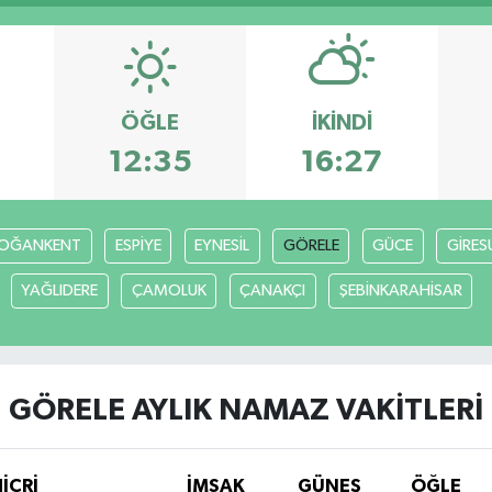
ÖĞLE
İKINDI
12:35
16:27
OĞANKENT
ESPİYE
EYNESİL
GÖRELE
GÜCE
GİRES
YAĞLIDERE
ÇAMOLUK
ÇANAKÇI
ŞEBİNKARAHİSAR
GÖRELE AYLIK NAMAZ VAKITLERI
HİCRİ
İMSAK
GÜNEŞ
ÖĞLE