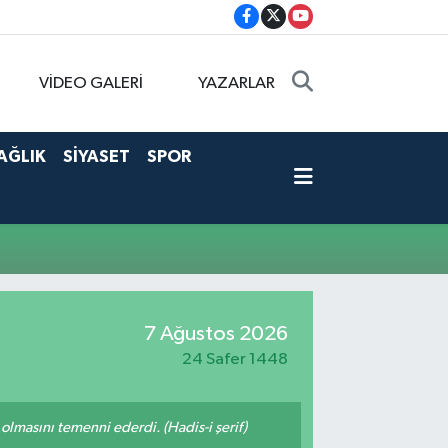
VİDEO GALERİ
YAZARLAR
AĞLIK
SİYASET
SPOR
7 Ağustos 2026
24 Safer 1448
lmasını temenni ederdi. (Hadis-i şerif)