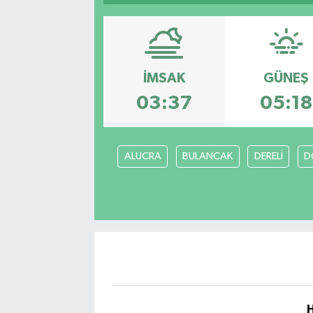
Sağlık
Siyaset
İMSAK
GÜNEŞ
Spor
03:37
05:18
Türkiye
ALUCRA
BULANCAK
DERELİ
D
Video Galeri