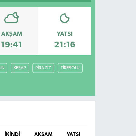
AKŞAM
YATSI
19:41
21:16
UN
KEŞAP
PİRAZİZ
TİREBOLU
İKINDI
AKŞAM
YATSI