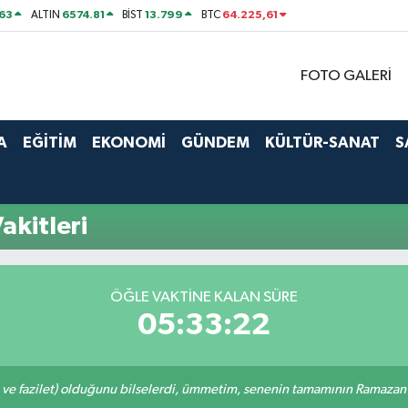
63
6574.81
13.799
64.225,61
ALTIN
BİST
BTC
FOTO GALERİ
A
EĞİTİM
EKONOMİ
GÜNDEM
KÜLTÜR-SANAT
S
akitleri
ÖĞLE VAKTINE KALAN SÜRE
05:33:21
 ve fazilet) olduğunu bilselerdi, ümmetim, senenin tamamının Ramazan o