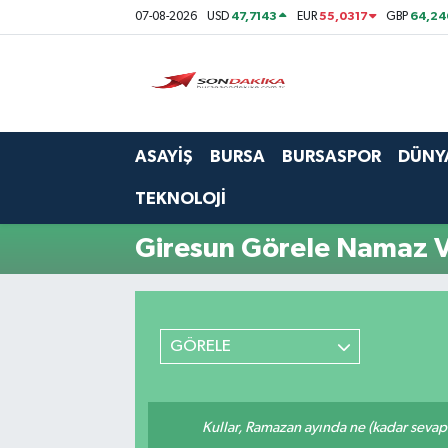
47,7143
55,0317
64,24
07-08-2026
USD
EUR
GBP
Asayiş
Bursa
ASAYİŞ
BURSA
BURSASPOR
DÜNY
Dünya
TEKNOLOJİ
Ekonomi
Giresun Görele Namaz V
Foto Galeri
Genel
GÖRELE
Gündem
Kullar, Ramazan ayında ne (kadar sevap
Magazin