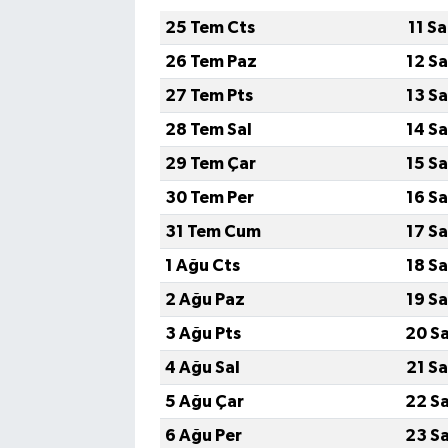
25 Tem Cts
11 S
26 Tem Paz
12 S
27 Tem Pts
13 S
28 Tem Sal
14 S
29 Tem Çar
15 S
30 Tem Per
16 S
31 Tem Cum
17 S
1 Ağu Cts
18 S
2 Ağu Paz
19 S
3 Ağu Pts
20 S
4 Ağu Sal
21 S
5 Ağu Çar
22 S
6 Ağu Per
23 S