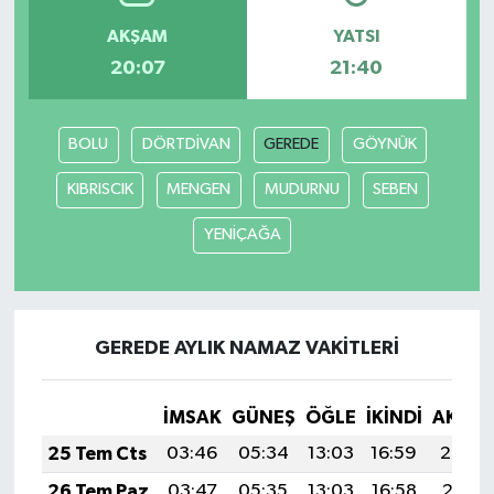
AKŞAM
YATSI
20:07
21:40
BOLU
DÖRTDİVAN
GEREDE
GÖYNÜK
KIBRISCIK
MENGEN
MUDURNU
SEBEN
YENİÇAĞA
GEREDE AYLIK NAMAZ VAKITLERI
İMSAK
GÜNEŞ
ÖĞLE
İKINDI
AKŞA
25 Tem Cts
03:46
05:34
13:03
16:59
20:22
26 Tem Paz
03:47
05:35
13:03
16:58
20:21