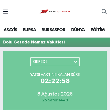
Asayiş
ASAYİŞ
BURSA
BURSASPOR
DÜNYA
EĞİTİM
Bursa
Bolu Gerede Namaz Vakitleri
Dünya
Ekonomi
GEREDE
Foto Galeri
YATSI VAKTINE KALAN SÜRE
02:22:58
Genel
8 Ağustos 2026
Gündem
25 Safer 1448
Magazin