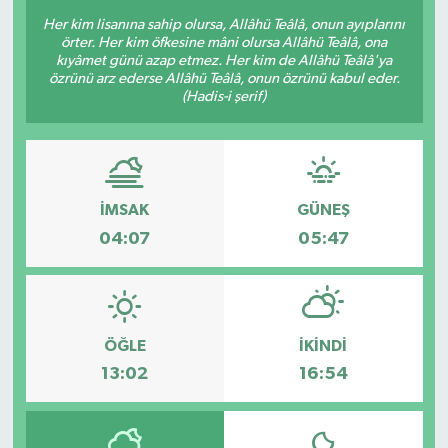
Her kim lisanına sahip olursa, Allâhü Teâlâ, onun ayıplarını
Sağlık
örter. Her kim öfkesine mâni olursa Allâhü Teâlâ, ona
kıyâmet günü azap etmez. Her kim de Allâhü Teâlâ'ya
özrünü arz ederse Allâhü Teâlâ, onun özrünü kabul eder.
Siyaset
(Hadis-i şerif)
Spor
Türkiye
İMSAK
GÜNEŞ
04:07
05:47
Video Galeri
ÖĞLE
İKINDI
13:02
16:54