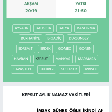
AKŞAM
YATSI
20:19
21:50
AYVALIK
BALIKESİR
BALYA
BANDIRMA
BURHANİYE
BİGADİÇ
DURSUNBEY
EDREMİT
ERDEK
GÖMEÇ
GÖNEN
HAVRAN
KEPSUT
MANYAS
MARMARA
SAVAŞTEPE
SINDIRGI
SUSURLUK
İVRİNDİ
KEPSUT AYLIK NAMAZ VAKITLERI
İMSAK
GÜNEŞ
ÖĞLE
İKINDI
AKŞA