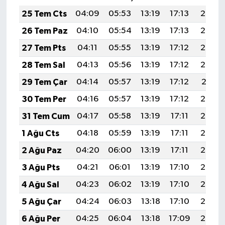
25 Tem Cts
04:09
05:53
13:19
17:13
20:35
26 Tem Paz
04:10
05:54
13:19
17:13
20:34
27 Tem Pts
04:11
05:55
13:19
17:12
20:33
28 Tem Sal
04:13
05:56
13:19
17:12
20:32
29 Tem Çar
04:14
05:57
13:19
17:12
20:31
30 Tem Per
04:16
05:57
13:19
17:12
20:30
31 Tem Cum
04:17
05:58
13:19
17:11
20:29
1 Ağu Cts
04:18
05:59
13:19
17:11
20:28
2 Ağu Paz
04:20
06:00
13:19
17:11
20:27
3 Ağu Pts
04:21
06:01
13:19
17:10
20:26
4 Ağu Sal
04:23
06:02
13:19
17:10
20:25
5 Ağu Çar
04:24
06:03
13:18
17:10
20:24
6 Ağu Per
04:25
06:04
13:18
17:09
20:23