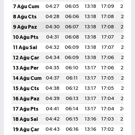
7 Ağu Cum
04:27
06:05
13:18
17:09
20:22
8 Ağu Cts
04:28
06:06
13:18
17:08
20:21
9 Ağu Paz
04:30
06:07
13:18
17:08
20:19
10 Ağu Pts
04:31
06:08
13:18
17:07
20:18
11 Ağu Sal
04:32
06:09
13:18
17:07
20:17
12 Ağu Çar
04:34
06:09
13:18
17:06
20:16
13 Ağu Per
04:35
06:10
13:17
17:06
20:14
14 Ağu Cum
04:37
06:11
13:17
17:05
20:13
15 Ağu Cts
04:38
06:12
13:17
17:05
20:12
16 Ağu Paz
04:39
06:13
13:17
17:04
20:10
17 Ağu Pts
04:41
06:14
13:17
17:04
20:09
18 Ağu Sal
04:42
06:15
13:16
17:03
20:08
19 Ağu Çar
04:43
06:16
13:16
17:02
20:06