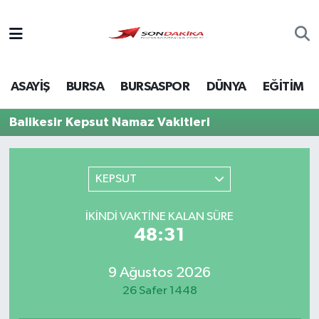
Asayiş
ASAYİŞ
BURSA
BURSASPOR
DÜNYA
EĞİTİM
Bursa
Balikesir Kepsut Namaz Vakitleri
Dünya
Ekonomi
KEPSUT
Foto Galeri
İKINDI VAKTINE KALAN SÜRE
48:31
Genel
9 Ağustos 2026
Gündem
26 Safer 1448
Magazin