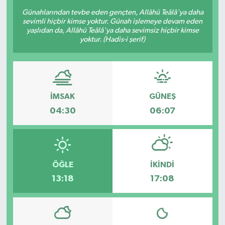
Günahlarından tevbe eden gençten, Allâhü Teâlâ'ya daha
Sağlık
sevimli hiçbir kimse yoktur. Günah işlemeye devam eden
yaşlıdan da, Allâhü Teâlâ'ya daha sevimsiz hiçbir kimse
yoktur. (Hadis-i şerif)
Siyaset
Spor
Türkiye
İMSAK
GÜNEŞ
04:30
06:07
Video Galeri
ÖĞLE
İKINDI
13:18
17:08