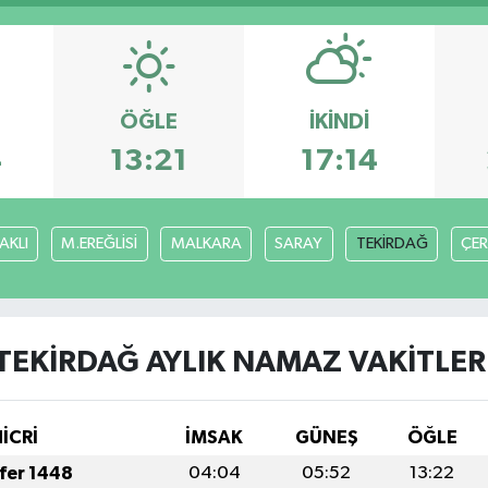
ÖĞLE
İKINDI
4
13:21
17:14
AKLI
M.EREĞLİSİ
MALKARA
SARAY
TEKİRDAĞ
ÇE
TEKİRDAĞ AYLIK NAMAZ VAKITLER
HİCRİ
İMSAK
GÜNEŞ
ÖĞLE
afer 1448
04:04
05:52
13:22