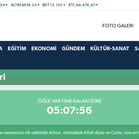
534
6518.23
13.703
64.475,47
ALTIN
BİST
BTC
FOTO GALERİ
A
EĞİTİM
EKONOMİ
GÜNDEM
KÜLTÜR-SANAT
S
ri
ÖĞLE VAKTINE KALAN SÜRE
05:07:55
 namazınızı ilk vaktinde kılınız, muhakkak Allah Azze ve Celle, size ecriniz