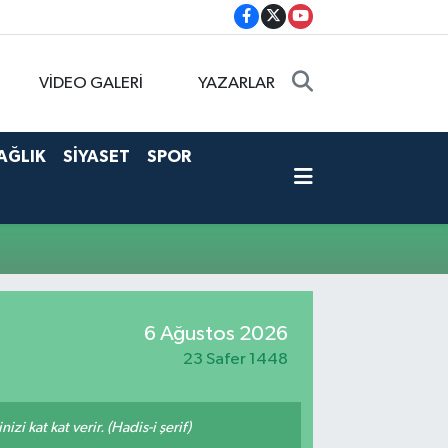
VİDEO GALERİ
YAZARLAR
AĞLIK
SİYASET
SPOR
6 Ağustos 2026
23 Safer 1448
i kat kat verir. (Hadis-i şerif)