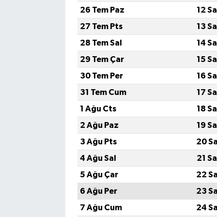
26 Tem Paz
12 S
27 Tem Pts
13 S
28 Tem Sal
14 S
29 Tem Çar
15 S
30 Tem Per
16 S
31 Tem Cum
17 S
1 Ağu Cts
18 S
2 Ağu Paz
19 S
3 Ağu Pts
20 S
4 Ağu Sal
21 S
5 Ağu Çar
22 S
6 Ağu Per
23 S
7 Ağu Cum
24 S