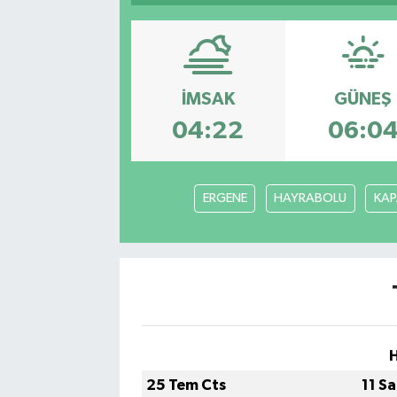
Sağlık
Siyaset
İMSAK
GÜNEŞ
Spor
04:22
06:0
Türkiye
ERGENE
HAYRABOLU
KAP
Video Galeri
25 Tem Cts
11 S