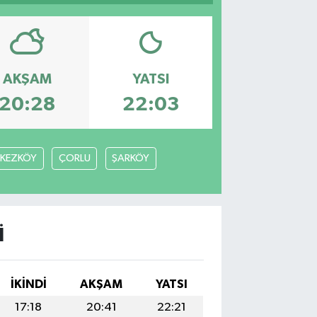
AKŞAM
YATSI
20:28
22:03
RKEZKÖY
ÇORLU
ŞARKÖY
I
İKINDI
AKŞAM
YATSI
17:18
20:41
22:21