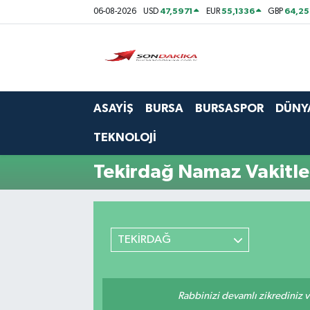
47,5971
55,1336
64,2
06-08-2026
USD
EUR
GBP
Asayiş
Bursa
ASAYİŞ
BURSA
BURSASPOR
DÜNY
Dünya
TEKNOLOJİ
Ekonomi
Tekirdağ Namaz Vakitle
Foto Galeri
Genel
TEKİRDAĞ
Gündem
Rabbinizi devamlı zikrediniz ve
Magazin