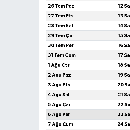
26 Tem Paz
12 S
27 Tem Pts
13 S
28 Tem Sal
14 S
29 Tem Çar
15 S
30 Tem Per
16 S
31 Tem Cum
17 S
1 Ağu Cts
18 S
2 Ağu Paz
19 S
3 Ağu Pts
20 Sa
4 Ağu Sal
21 S
5 Ağu Çar
22 Sa
6 Ağu Per
23 Sa
7 Ağu Cum
24 Sa