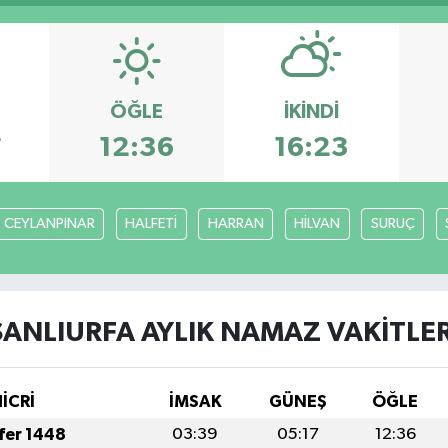
ÖĞLE
İKINDI
7
12:36
16:23
CEYLANPINAR
HALFETİ
HARRAN
HİLVAN
SURUÇ
ŞANLIURFA AYLIK NAMAZ VAKITLER
İCRİ
İMSAK
GÜNEŞ
ÖĞLE
afer 1448
03:39
05:17
12:36