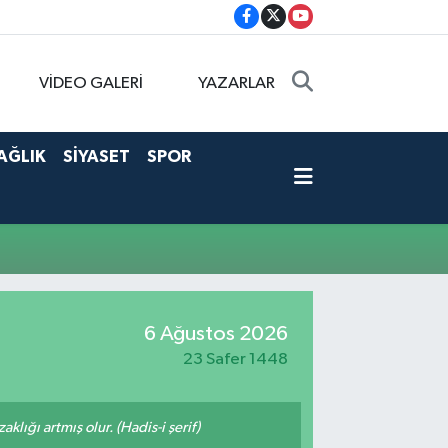
VİDEO GALERİ
YAZARLAR
AĞLIK
SİYASET
SPOR
6 Ağustos 2026
23 Safer 1448
lığı artmış olur. (Hadis-i şerif)