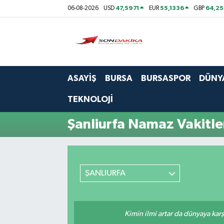
47,5971
55,1336
64,2
06-08-2026
USD
EUR
GBP
Asayiş
Bursa
ASAYİŞ
BURSA
BURSASPOR
DÜNY
Dünya
TEKNOLOJİ
Ekonomi
Şanliurfa Namaz Vakitle
Foto Galeri
Genel
ŞANLIURFA
Gündem
Kimin ilmi artar da dünyaya karş
Magazin