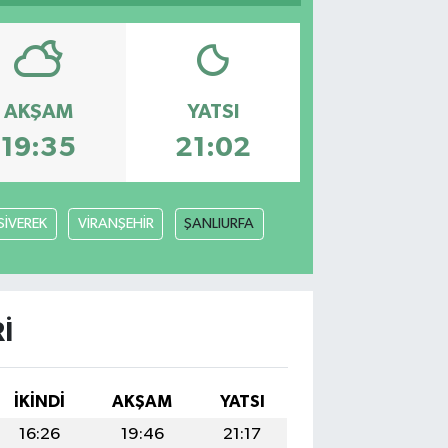
AKŞAM
YATSI
19:35
21:02
SİVEREK
VİRANŞEHİR
ŞANLIURFA
I
İKINDI
AKŞAM
YATSI
16:26
19:46
21:17