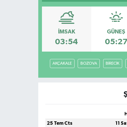
Sağlık
Siyaset
İMSAK
GÜNEŞ
Spor
03:54
05:2
Türkiye
AKÇAKALE
BOZOVA
BİRECİK
Video Galeri
H
25 Tem Cts
11 S