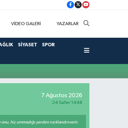
VİDEO GALERİ
YAZARLAR
AĞLIK
SİYASET
SPOR
7 Ağustos 2026
24 Safer 1448
e onu, hiç ummadığı yerden rızıklandırıverir.