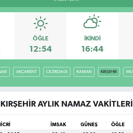
ÖĞLE
İKINDI
2
12:54
16:44
NAR
AKÇAKENT
CICEKDAGI
KAMAN
KIRŞEHİR
MU
KIRŞEHİR AYLIK NAMAZ VAKITLERI
HİCRİ
İMSAK
GÜNEŞ
ÖĞLE