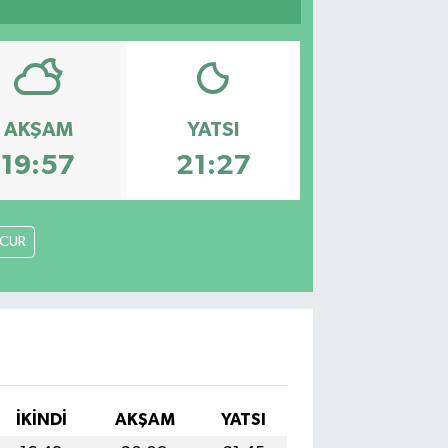
AKŞAM
YATSI
19:57
21:27
CUR
İKINDI
AKŞAM
YATSI