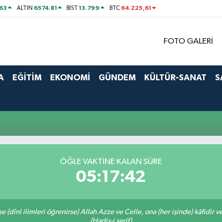
63
6574.81
13.799
64.225,61
ALTIN
BİST
BTC
FOTO GALERİ
A
EĞİTİM
EKONOMİ
GÜNDEM
KÜLTÜR-SANAT
S
i
ÖĞLE VAKTINE KALAN SÜRE
05:17:41
 (dînî ilimleri öğrenirse) Allah Azze ve Celle, ona (her işinde) kâfidir v
(Hadis-i şerif)