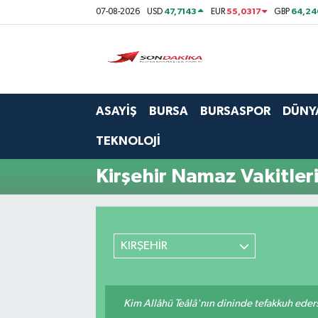
47,7143
55,0317
64,24
07-08-2026
USD
EUR
GBP
Asayiş
Bursa
ASAYİŞ
BURSA
BURSASPOR
DÜNY
Dünya
TEKNOLOJİ
Ekonomi
Kirşehir Namaz Vakitler
Foto Galeri
Genel
KIRŞEHİR
Gündem
Kim Allâhü Teâlâ'nın dininde tefakkuh ederse
Magazin