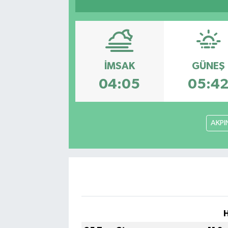
Sağlık
Siyaset
İMSAK
GÜNEŞ
Spor
04:05
05:4
Türkiye
Video Galeri
AKPI