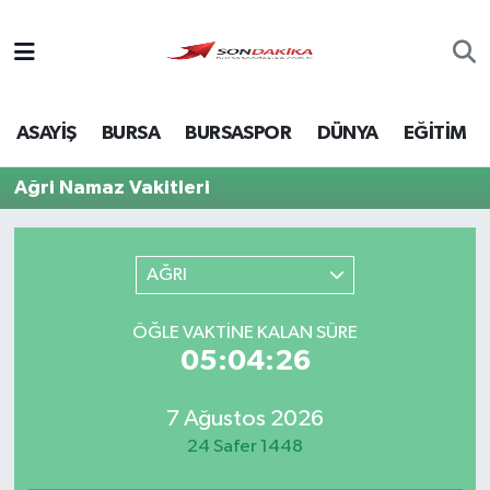
Asayiş
ASAYİŞ
BURSA
BURSASPOR
DÜNYA
EĞİTİM
Bursa
Ağri Namaz Vakitleri
Dünya
Ekonomi
AĞRI
Foto Galeri
ÖĞLE VAKTINE KALAN SÜRE
05:04:26
Genel
7 Ağustos 2026
Gündem
24 Safer 1448
Magazin