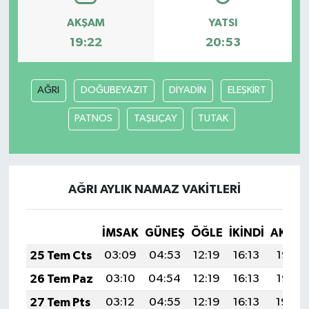
AKŞAM
YATSI
19:22
20:53
AĞRI
DOĞUBEYAZIT
DİYADİN
ELEŞKİRT
PATNOS
TAŞLIÇAY
TUTAK
AĞRI AYLIK NAMAZ VAKITLERI
İMSAK
GÜNEŞ
ÖĞLE
İKINDI
AKŞA
25 Tem Cts
03:09
04:53
12:19
16:13
19:35
26 Tem Paz
03:10
04:54
12:19
16:13
19:35
27 Tem Pts
03:12
04:55
12:19
16:13
19:34