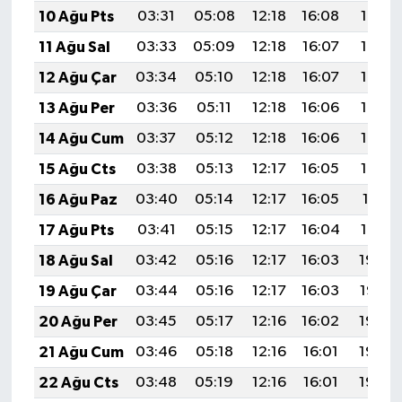
10 Ağu Pts
03:31
05:08
12:18
16:08
19:19
11 Ağu Sal
03:33
05:09
12:18
16:07
19:17
12 Ağu Çar
03:34
05:10
12:18
16:07
19:16
13 Ağu Per
03:36
05:11
12:18
16:06
19:15
14 Ağu Cum
03:37
05:12
12:18
16:06
19:14
15 Ağu Cts
03:38
05:13
12:17
16:05
19:12
16 Ağu Paz
03:40
05:14
12:17
16:05
19:11
17 Ağu Pts
03:41
05:15
12:17
16:04
19:10
18 Ağu Sal
03:42
05:16
12:17
16:03
19:08
19 Ağu Çar
03:44
05:16
12:17
16:03
19:07
20 Ağu Per
03:45
05:17
12:16
16:02
19:05
21 Ağu Cum
03:46
05:18
12:16
16:01
19:04
22 Ağu Cts
03:48
05:19
12:16
16:01
19:03