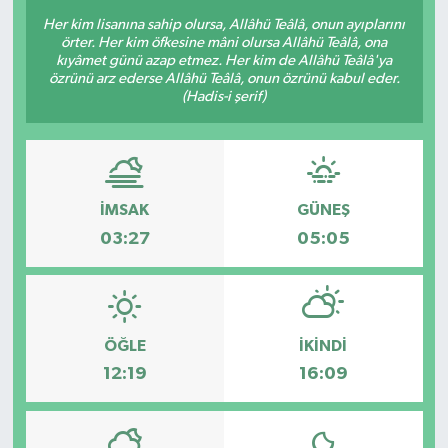
Her kim lisanına sahip olursa, Allâhü Teâlâ, onun ayıplarını
Sağlık
örter. Her kim öfkesine mâni olursa Allâhü Teâlâ, ona
kıyâmet günü azap etmez. Her kim de Allâhü Teâlâ'ya
özrünü arz ederse Allâhü Teâlâ, onun özrünü kabul eder.
Siyaset
(Hadis-i şerif)
Spor
Türkiye
İMSAK
GÜNEŞ
03:27
05:05
Video Galeri
ÖĞLE
İKINDI
12:19
16:09