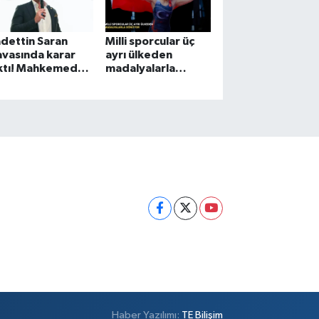
dettin Saran
Milli sporcular üç
vasında karar
ayrı ülkeden
ıktı! Mahkemeden
madalyalarla
pis ve para
dönüyor
zası
Haber Yazılımı:
TE Bilişim