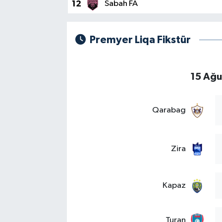
12
Sabah FA
Premyer Liqa Fikstür
15 Ağu
Qarabag
Zira
Kapaz
Turan