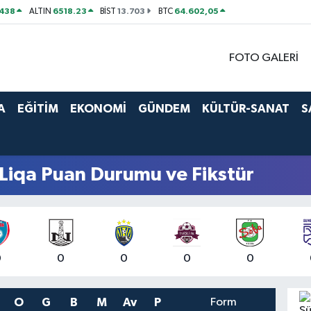
438
6518.23
13.703
64.602,05
ALTIN
BİST
BTC
FOTO GALERİ
A
EĞİTİM
EKONOMİ
GÜNDEM
KÜLTÜR-SANAT
S
Liqa Puan Durumu ve Fikstür
0
0
0
0
0
O
G
B
M
Av
P
Form