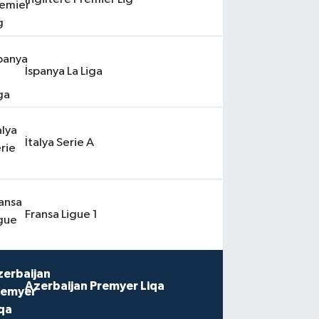
İspanya La Liga
İtalya Serie A
Fransa Ligue 1
Azerbaijan Premyer Liqa