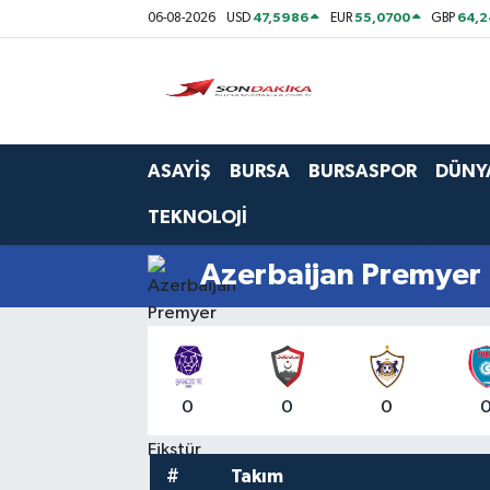
47,5986
55,0700
64,2
06-08-2026
USD
EUR
GBP
Asayiş
Bursa
ASAYİŞ
BURSA
BURSASPOR
DÜNY
Dünya
TEKNOLOJİ
Ekonomi
Azerbaijan Premyer 
Foto Galeri
Genel
0
0
0
Gündem
Magazin
#
Takım