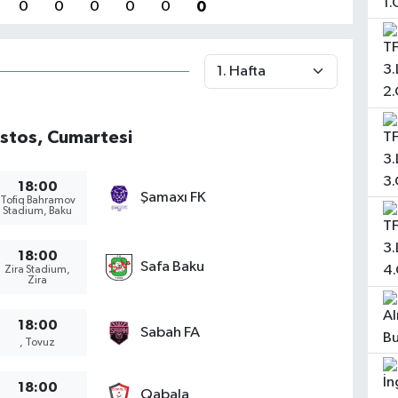
0
0
0
0
0
0
stos, Cumartesi
18:00
Şamaxı FK
Tofiq Bahramov
Stadium, Baku
18:00
Safa Baku
Zira Stadium,
Zira
18:00
Sabah FA
, Tovuz
18:00
Qabala