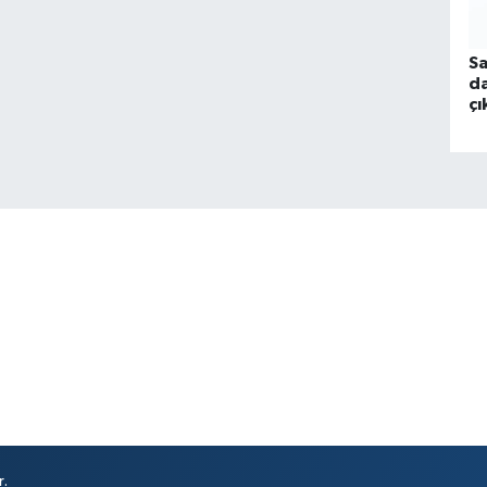
Sa
da
ç
ha
ce
r.