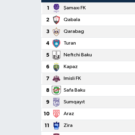
1
Şamaxı FK
Sağlık
2
Qabala
Siyaset
3
Qarabag
Spor
4
Turan
5
Neftchi Baku
Türkiye
6
Kapaz
Video Galeri
7
Imisli FK
8
Safa Baku
9
Sumqayıt
10
Araz
11
Zira