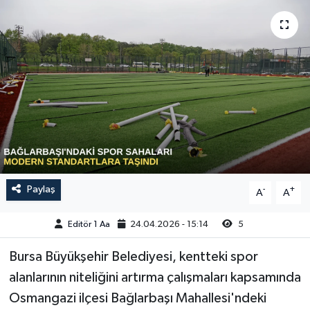
Sağlık
Siyaset
Spor
Türkiye
Video Galeri
Paylaş
-
+
A
A
Editör 1 Aa
24.04.2026 - 15:14
5
Bursa Büyükşehir Belediyesi, kentteki spor
alanlarının niteliğini artırma çalışmaları kapsamında
Osmangazi ilçesi Bağlarbaşı Mahallesi'ndeki