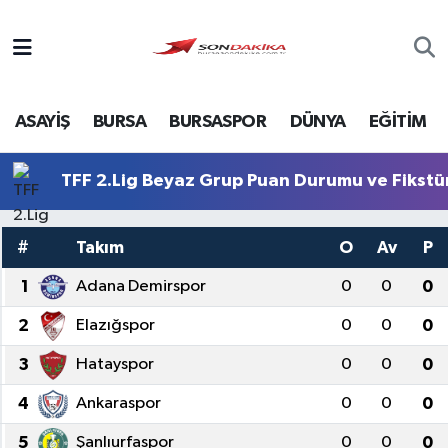
Asayiş
ASAYİŞ
BURSA
BURSASPOR
DÜNYA
EĞİTİM
Bursa
Dünya
TFF 2.Lig Beyaz Grup Puan Durumu ve Fikstü
Ekonomi
#
Takım
O
Av
P
Foto Galeri
1
Adana Demirspor
0
0
0
2
Elazığspor
0
0
0
Genel
3
Hatayspor
0
0
0
Gündem
4
Ankaraspor
0
0
0
Magazin
5
Şanlıurfaspor
0
0
0