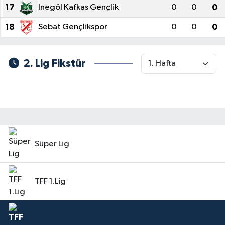
17
İnegöl Kafkas Gençlik
0
0
0
18
Sebat Gençlikspor
0
0
0
2. Lig Fikstür
Süper Lig
TFF 1.Lig