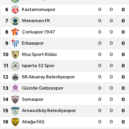
6
Kastamonuspor
0
0
0
Sağlık
7
Menemen FK
0
0
0
Siyaset
8
Çorluspor 1947
0
0
0
Spor
9
Erbaaspor
0
0
0
Türkiye
10
Muş Sport Klübü
0
0
0
11
Isparta 32 Spor
0
0
0
Video Galeri
12
68 Aksaray Belediyespor
0
0
0
13
Güzide Gebzespor
0
0
0
14
Somaspor
0
0
0
15
Arnavutköy Belediyespor
0
0
0
16
Aliağa FAŞ
0
0
0