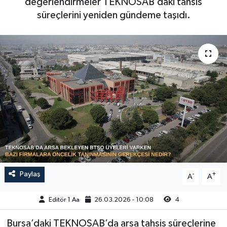
değerlendirmeler TEKNOSAB’daki tahsis
süreçlerini yeniden gündeme taşıdı.
Sağlık
Siyaset
Spor
Türkiye
Video Galeri
Paylaş
-
+
A
A
Editör 1 Aa
26.03.2026 - 10:08
4
Bursa’daki TEKNOSAB’da arsa tahsis süreçlerine