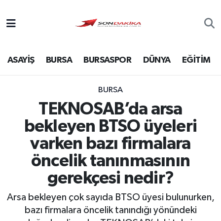
Asayiş
ASAYİŞ
BURSA
BURSASPOR
DÜNYA
EĞİTİM
Bursa
Dünya
BURSA
TEKNOSAB’da arsa
Ekonomi
bekleyen BTSO üyeleri
Foto Galeri
varken bazı firmalara
öncelik tanınmasının
Genel
gerekçesi nedir?
Gündem
Arsa bekleyen çok sayıda BTSO üyesi bulunurken,
bazı firmalara öncelik tanındığı yönündeki
Magazin