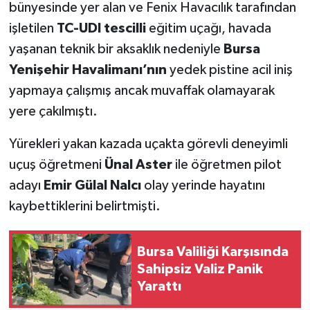
bünyesinde yer alan ve Fenix Havacılık tarafından
işletilen
TC-UDI tescilli
eğitim uçağı, havada
yaşanan teknik bir aksaklık nedeniyle
Bursa
Yenişehir Havalimanı’nın
yedek pistine acil iniş
yapmaya çalışmış ancak muvaffak olamayarak
yere çakılmıştı.
Yürekleri yakan kazada uçakta görevli deneyimli
uçuş öğretmeni
Ünal Aster
ile öğretmen pilot
adayı
Emir Gülal Nalcı
olay yerinde hayatını
kaybettiklerini belirtmişti.
Bursa Valiliği Karşısında
Sahipsiz Valiz Panik
Yarattı