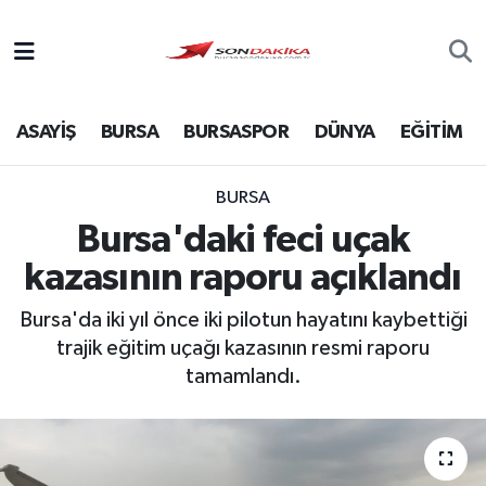
Asayiş
ASAYİŞ
BURSA
BURSASPOR
DÜNYA
EĞİTİM
Bursa
Dünya
BURSA
Bursa'daki feci uçak
Ekonomi
kazasının raporu açıklandı
Foto Galeri
Bursa'da iki yıl önce iki pilotun hayatını kaybettiği
trajik eğitim uçağı kazasının resmi raporu
Genel
tamamlandı.
Gündem
Magazin