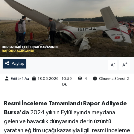
Sağlık
Siyaset
Spor
Türkiye
Paylaş
-
+
A
A
Video Galeri
Editör 1 Aa
18.05.2026 - 10:59
4
Okunma Süresi: 2
Dk
Resmi İnceleme Tamamlandı Rapor Adliyede
Bursa'da
2024 yılının Eylül ayında meydana
gelen ve havacılık dünyasında derin üzüntü
yaratan eğitim uçağı kazasıyla ilgili resmi inceleme