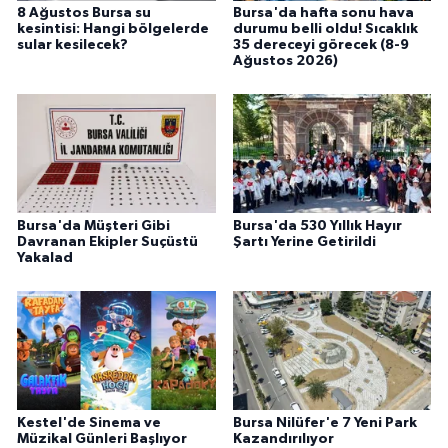
8 Ağustos Bursa su
Bursa'da hafta sonu hava
kesintisi: Hangi bölgelerde
durumu belli oldu! Sıcaklık
sular kesilecek?
35 dereceyi görecek (8-9
Ağustos 2026)
Bursa'da Müşteri Gibi
Bursa'da 530 Yıllık Hayır
Davranan Ekipler Suçüstü
Şartı Yerine Getirildi
Yakalad
Kestel'de Sinema ve
Bursa Nilüfer'e 7 Yeni Park
Müzikal Günleri Başlıyor
Kazandırılıyor