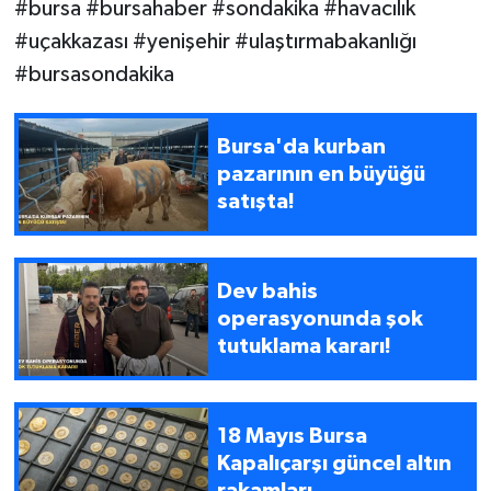
#bursa #bursahaber #sondakika #havacılık
#uçakkazası #yenişehir #ulaştırmabakanlığı
#bursasondakika
Bursa'da kurban
pazarının en büyüğü
satışta!
Dev bahis
operasyonunda şok
tutuklama kararı!
18 Mayıs Bursa
Kapalıçarşı güncel altın
rakamları