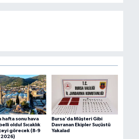
 hafta sonu hava
Bursa'da Müşteri Gibi
lli oldu! Sıcaklık
Davranan Ekipler Suçüstü
eyi görecek (8-9
Yakalad
 2026)