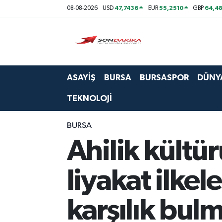
47,7436
55,2510
64,48
08-08-2026
USD
EUR
GBP
Asayiş
Bursa
ASAYİŞ
BURSA
BURSASPOR
DÜNY
Dünya
TEKNOLOJİ
Ekonomi
BURSA
Foto Galeri
Ahilik kültü
Genel
liyakat ilke
Gündem
karşılık bul
Magazin