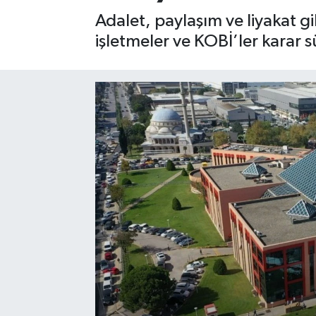
Adalet, paylaşım ve liyakat gi
Sağlık
işletmeler ve KOBİ’ler karar s
Siyaset
Spor
Türkiye
Video Galeri