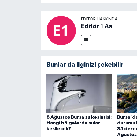
EDITÖR HAKKINDA
Editör 1 Aa
Bunlar da ilginizi çekebilir
8 Ağustos Bursa su kesintisi:
Bursa'da
Hangi bölgelerde sular
durumu be
kesilecek?
35 derec
Ağustos