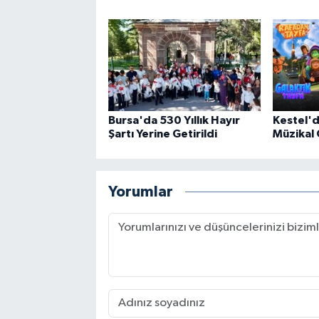
Bursa'da 530 Yıllık Hayır
Kestel'
Şartı Yerine Getirildi
Müzikal 
Yorumlar