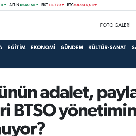
11
6660.55
13.779
64.944,08
ALTIN
BİST
BTC
FOTO GALERİ
A
EĞİTİM
EKONOMİ
GÜNDEM
KÜLTÜR-SANAT
S
rünün adalet, payl
leri BTSO yönetim
muyor?