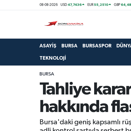
47,7436
55,2510
64,48
08-08-2026
USD
EUR
GBP
Asayiş
Bursa
ASAYİŞ
BURSA
BURSASPOR
DÜNY
Dünya
TEKNOLOJİ
Ekonomi
BURSA
Foto Galeri
Tahliye karar
Genel
hakkında fla
Gündem
Bursa'daki geniş kapsamlı rü
Magazin
adli kontrol şartıyla serbest b