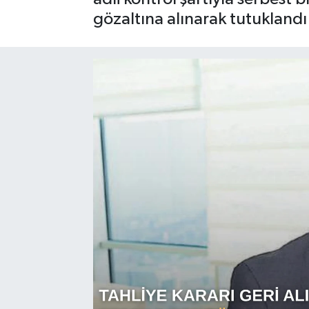
gözaltına alınarak tutuklandı
Sağlık
Siyaset
Spor
Türkiye
Video Galeri