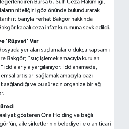
ı değerlendiren Bursa 6. Sulh Ceza Hakimliği,
iaların niteliğini göz önünde bulundurarak
tarihi itibarıyla Ferhat Bakgör hakkında
 Bakgör kapalı ceza infaz kurumuna sevk edildi.
e 'Rüşvet' Var
dosyada yer alan suçlamalar oldukça kapsamlı
göre Bakgör; "suç işlemek amacıyla kurulan
 iddialarıyla yargılanıyor. İddianamede,
z emsal artışları sağlamak amacıyla bazı
t sağlandığı ve bu sürecin organize bir ağ
r.
üreci
aaliyet gösteren Ona Holding ve bağlı
ör'ün, aile şirketlerinin belediye ile olan ticari