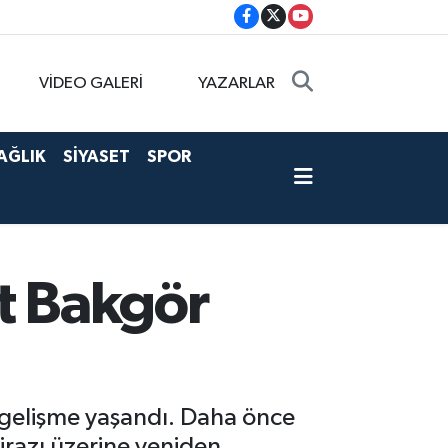
VİDEO GALERİ
YAZARLAR
AĞLIK
SİYASET
SPOR
at Bakgör
r gelişme yaşandı. Daha önce
itirazı üzerine yeniden