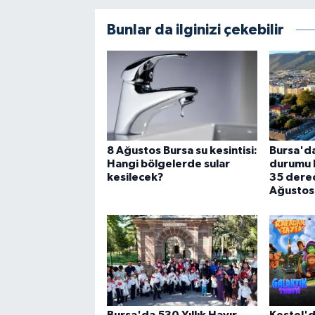
Bunlar da ilginizi çekebilir
8 Ağustos Bursa su kesintisi:
Bursa'da
Hangi bölgelerde sular
durumu be
kesilecek?
35 derec
Ağustos
Bursa'da 530 Yıllık Hayır
Kestel'