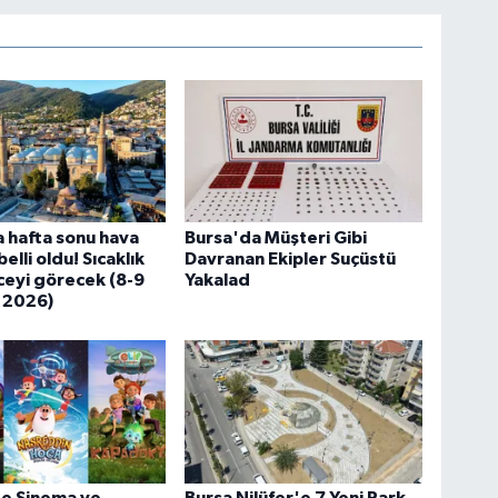
 hafta sonu hava
Bursa'da Müşteri Gibi
lli oldu! Sıcaklık
Davranan Ekipler Suçüstü
eyi görecek (8-9
Yakalad
 2026)
de Sinema ve
Bursa Nilüfer'e 7 Yeni Park