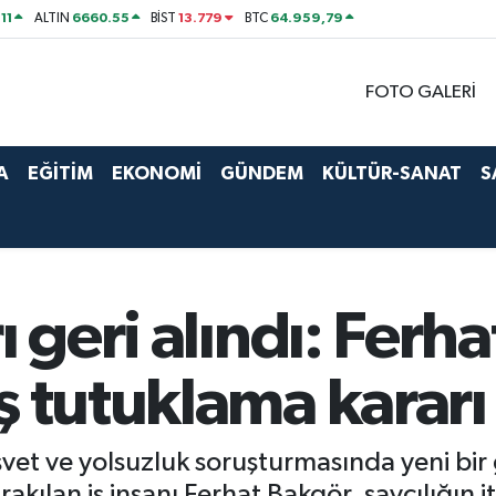
11
6660.55
13.779
64.959,79
ALTIN
BİST
BTC
FOTO GALERİ
A
EĞİTİM
EKONOMİ
GÜNDEM
KÜLTÜR-SANAT
S
ı geri alındı: Ferh
ş tutuklama kararı
şvet ve yolsuzluk soruşturmasında yeni bi
ırakılan iş insanı Ferhat Bakgör, savcılığın 