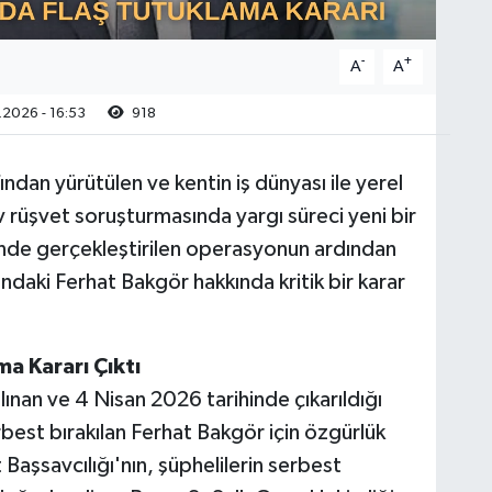
-
+
A
A
2026 - 16:53
918
ndan yürütülen ve kentin iş dünyası ile yerel
rüşvet soruşturmasında yargı süreci yeni bir
nde gerçekleştirilen operasyonun ardından
ındaki Ferhat Bakgör hakkında kritik bir karar
ma Kararı Çıktı
nan ve 4 Nisan 2026 tarihinde çıkarıldığı
best bırakılan Ferhat Bakgör için özgürlük
Başsavcılığı'nın, şüphelilerin serbest