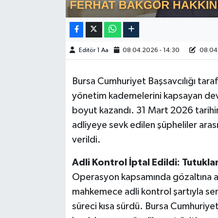
Editör 1 Aa
08.04.2026 - 14:30
08.04.
Bursa Cumhuriyet Başsavcılığı tarafı
yönetim kademelerini kapsayan dev 
boyut kazandı. 31 Mart 2026 tarihi
adliyeye sevk edilen şüpheliler aras
verildi.
Adli Kontrol İptal Edildi: Tutukla
Operasyon kapsamında gözaltına alı
mahkemece adli kontrol şartıyla ser
süreci kısa sürdü. Bursa Cumhuriyet 