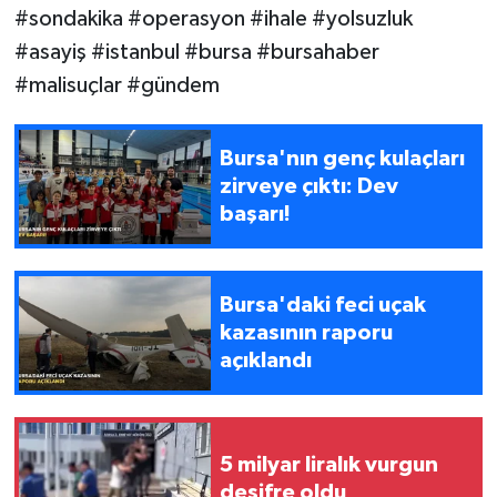
#sondakika #operasyon #ihale #yolsuzluk
#asayiş #istanbul #bursa #bursahaber
#malisuçlar #gündem
Bursa'nın genç kulaçları
zirveye çıktı: Dev
başarı!
Bursa'daki feci uçak
kazasının raporu
açıklandı
5 milyar liralık vurgun
deşifre oldu