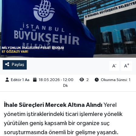
Sağlık
Siyaset
Spor
Türkiye
Paylaş
-
+
A
A
Video Galeri
Editör 1 Aa
18.05.2026 - 12:00
2
Okunma Süresi: 1
Dk
İhale Süreçleri Mercek Altına Alındı
Yerel
yönetim iştiraklerindeki ticari işlemlere yönelik
yürütülen geniş kapsamlı bir organize suç
soruşturmasında önemli bir gelişme yaşandı.