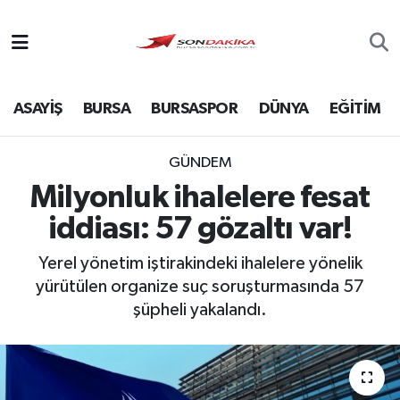
Asayiş
ASAYİŞ
BURSA
BURSASPOR
DÜNYA
EĞİTİM
Bursa
Dünya
GÜNDEM
Milyonluk ihalelere fesat
Ekonomi
iddiası: 57 gözaltı var!
Foto Galeri
Yerel yönetim iştirakindeki ihalelere yönelik
yürütülen organize suç soruşturmasında 57
Genel
şüpheli yakalandı.
Gündem
Magazin