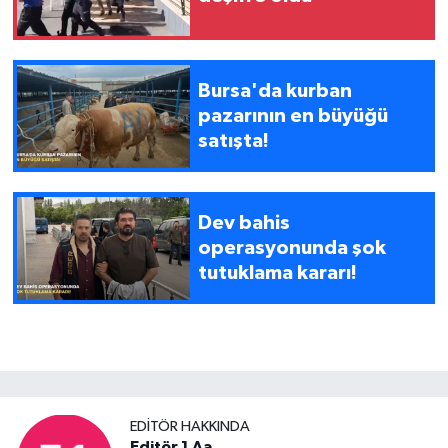
Bursa'da kurban
pazarının en büyüğü
satışta!
Dev bahis
operasyonunda şok
tutuklama kararı!
EDITÖR HAKKINDA
Editör 1 Aa