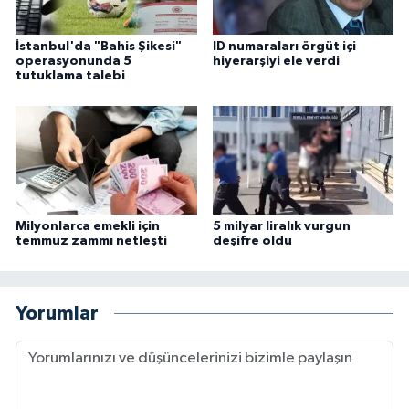
İstanbul'da "Bahis Şikesi"
ID numaraları örgüt içi
operasyonunda 5
hiyerarşiyi ele verdi
tutuklama talebi
Milyonlarca emekli için
5 milyar liralık vurgun
temmuz zammı netleşti
deşifre oldu
Yorumlar