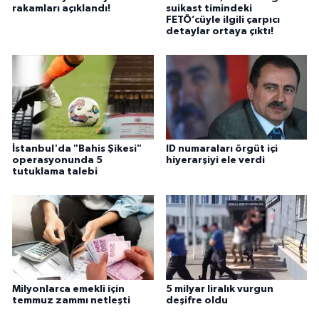
rakamları açıklandı!
suikast timindeki
FETÖ’cüyle ilgili çarpıcı
detaylar ortaya çıktı!
İstanbul'da "Bahis Şikesi"
ID numaraları örgüt içi
operasyonunda 5
hiyerarşiyi ele verdi
tutuklama talebi
Milyonlarca emekli için
5 milyar liralık vurgun
temmuz zammı netleşti
deşifre oldu