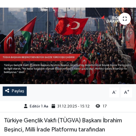
Sağlık
Siyaset
Spor
Türkiye
Video Galeri
Paylaş
-
+
A
A
Editör 1 Aa
31.12.2025 - 15:12
17
Türkiye Gençlik Vakfı (TÜGVA) Başkanı İbrahim
Beşinci, Milli İrade Platformu tarafından