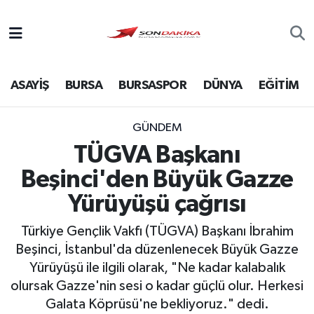
Asayiş
ASAYİŞ
BURSA
BURSASPOR
DÜNYA
EĞİTİM
Bursa
Dünya
GÜNDEM
TÜGVA Başkanı
Ekonomi
Beşinci'den Büyük Gazze
Foto Galeri
Yürüyüşü çağrısı
Türkiye Gençlik Vakfı (TÜGVA) Başkanı İbrahim
Genel
Beşinci, İstanbul'da düzenlenecek Büyük Gazze
Yürüyüşü ile ilgili olarak, "Ne kadar kalabalık
Gündem
olursak Gazze'nin sesi o kadar güçlü olur. Herkesi
Magazin
Galata Köprüsü'ne bekliyoruz." dedi.