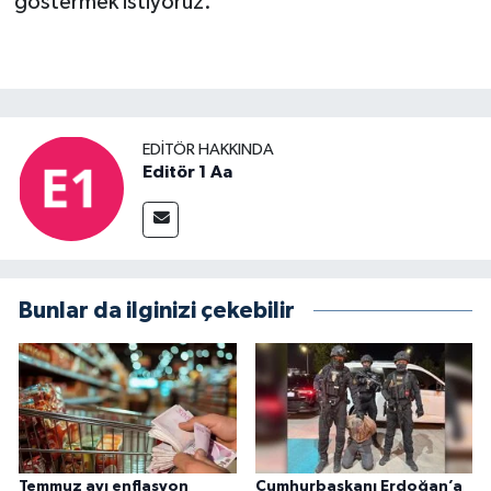
göstermek istiyoruz."
EDITÖR HAKKINDA
Editör 1 Aa
Bunlar da ilginizi çekebilir
Temmuz ayı enflasyon
Cumhurbaşkanı Erdoğan’a