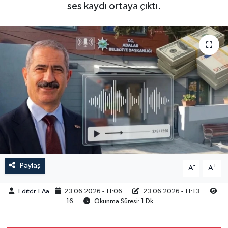
ses kaydı ortaya çıktı.
Sağlık
Siyaset
Spor
Türkiye
Video Galeri
Paylaş
-
+
A
A
Editör 1 Aa
23.06.2026 - 11:06
23.06.2026 - 11:13
16
Okunma Süresi: 1 Dk