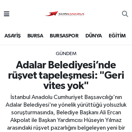
Asayiş
ASAYİŞ
BURSA
BURSASPOR
DÜNYA
EĞİTİM
Bursa
Dünya
GÜNDEM
Adalar Belediyesi’nde
Ekonomi
rüşvet tapeleşmesi: "Geri
Foto Galeri
vites yok"
İstanbul Anadolu Cumhuriyet Başsavcılığı'nın
Genel
Adalar Belediyesi'ne yönelik yürüttüğü yolsuzluk
soruşturmasında, Belediye Başkanı Ali Ercan
Gündem
Akpolat ile Başkan Yardımcısı Hüseyin Yılmaz
arasındaki rüşvet pazarlığını belgeleyen yeni bir
Magazin