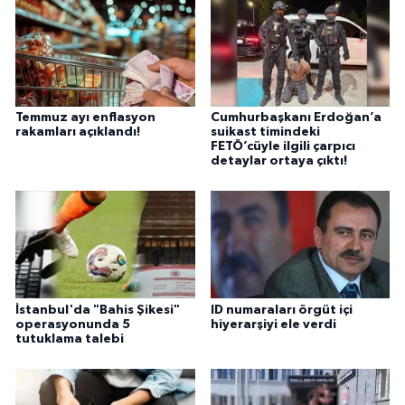
Temmuz ayı enflasyon
Cumhurbaşkanı Erdoğan’a
rakamları açıklandı!
suikast timindeki
FETÖ’cüyle ilgili çarpıcı
detaylar ortaya çıktı!
İstanbul'da "Bahis Şikesi"
ID numaraları örgüt içi
operasyonunda 5
hiyerarşiyi ele verdi
tutuklama talebi