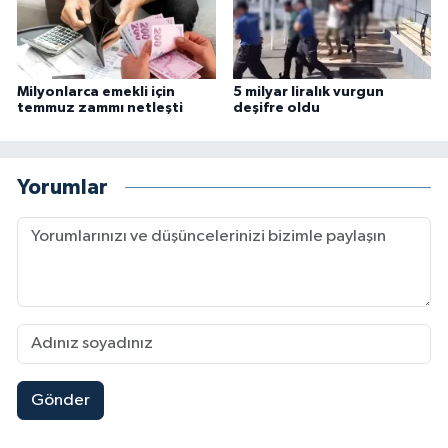
Milyonlarca emekli için
5 milyar liralık vurgun
temmuz zammı netleşti
deşifre oldu
Yorumlar
Gönder