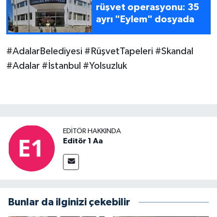
rüşvet operasyonu: 35
ayrı "Eylem" dosyada
#AdalarBelediyesi #RüşvetTapeleri #Skandal
#Adalar #İstanbul #Yolsuzluk
EDITÖR HAKKINDA
Editör 1 Aa
Bunlar da ilginizi çekebilir