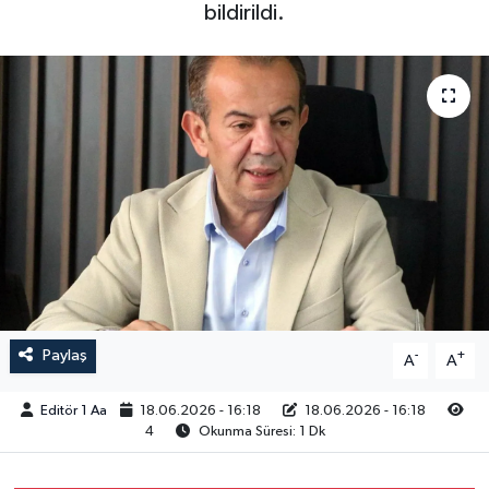
bildirildi.
Sağlık
Siyaset
Spor
Türkiye
Video Galeri
Paylaş
-
+
A
A
Editör 1 Aa
18.06.2026 - 16:18
18.06.2026 - 16:18
4
Okunma Süresi: 1 Dk