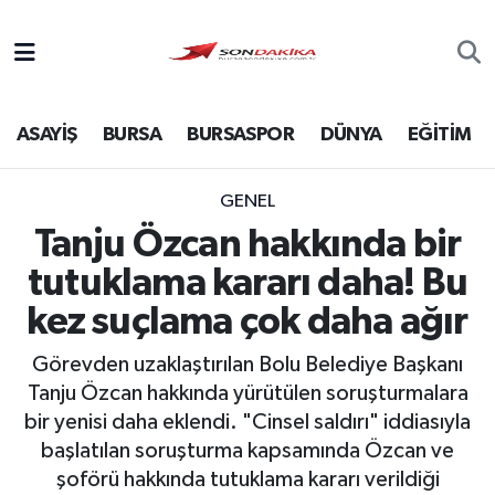
Asayiş
ASAYİŞ
BURSA
BURSASPOR
DÜNYA
EĞİTİM
Bursa
Dünya
GENEL
Tanju Özcan hakkında bir
Ekonomi
tutuklama kararı daha! Bu
Foto Galeri
kez suçlama çok daha ağır
Görevden uzaklaştırılan Bolu Belediye Başkanı
Genel
Tanju Özcan hakkında yürütülen soruşturmalara
bir yenisi daha eklendi. "Cinsel saldırı" iddiasıyla
Gündem
başlatılan soruşturma kapsamında Özcan ve
şoförü hakkında tutuklama kararı verildiği
Magazin