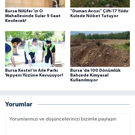
Bursa Nilüfer'in O
"Duman Avcısı" Çifti 17 Yıldır
Mahallesinde Sular 9 Saat
Kulede Nöbet Tutuyor
Kesilecek!
Bursa Kestel'in Aile Parkı
Bursa'da 100 Dönümlük
Yepyeni Yüzüne Kavuşuyor!
Bahçede Kimyasal
Kullanılmıyor
Yorumlar