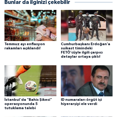
Bunlar da ilginizi çekebilir
Temmuz ayı enflasyon
Cumhurbaşkanı Erdoğan’a
rakamları açıklandı!
suikast timindeki
FETÖ’cüyle ilgili çarpıcı
detaylar ortaya çıktı!
İstanbul'da "Bahis Şikesi"
ID numaraları örgüt içi
operasyonunda 5
hiyerarşiyi ele verdi
tutuklama talebi