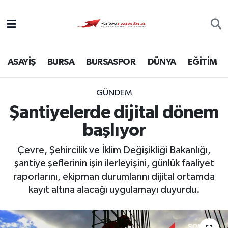
Asayiş
ASAYİŞ
BURSA
BURSASPOR
DÜNYA
EĞİTİM
Bursa
Dünya
GÜNDEM
Şantiyelerde dijital dönem
Ekonomi
başlıyor
Foto Galeri
Çevre, Şehircilik ve İklim Değişikliği Bakanlığı,
şantiye şeflerinin işin ilerleyişini, günlük faaliyet
Genel
raporlarını, ekipman durumlarını dijital ortamda
kayıt altına alacağı uygulamayı duyurdu.
Gündem
Magazin