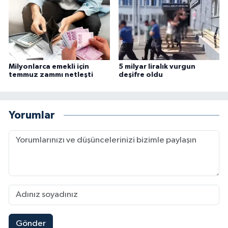
Milyonlarca emekli için
5 milyar liralık vurgun
temmuz zammı netleşti
deşifre oldu
Yorumlar
Gönder