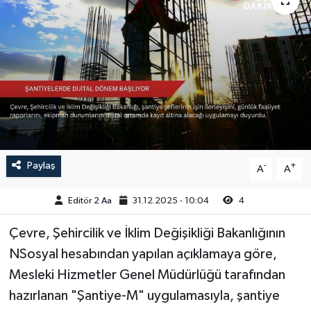
Sağlık
Siyaset
Spor
Türkiye
Video Galeri
Paylaş
-
+
A
A
Editör 2 Aa
31.12.2025 - 10:04
4
Çevre, Şehircilik ve İklim Değişikliği Bakanlığının
NSosyal hesabından yapılan açıklamaya göre,
Mesleki Hizmetler Genel Müdürlüğü tarafından
hazırlanan "Şantiye-M" uygulamasıyla, şantiye