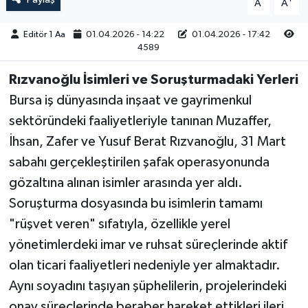
A
A
Editör 1 Aa
01.04.2026 - 14:22
01.04.2026 - 17:42
4589
Rızvanoğlu İsimleri ve Soruşturmadaki Yerleri
Bursa iş dünyasında inşaat ve gayrimenkul
sektöründeki faaliyetleriyle tanınan Muzaffer,
İhsan, Zafer ve Yusuf Berat Rızvanoğlu, 31 Mart
sabahı gerçekleştirilen şafak operasyonunda
gözaltına alınan isimler arasında yer aldı.
Soruşturma dosyasında bu isimlerin tamamı
"rüşvet veren" sıfatıyla, özellikle yerel
yönetimlerdeki imar ve ruhsat süreçlerinde aktif
olan ticari faaliyetleri nedeniyle yer almaktadır.
Aynı soyadını taşıyan şüphelilerin, projelerindeki
onay süreçlerinde beraber hareket ettikleri ileri