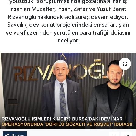
yolsuzluk" soruşturmasında gözaltına alınan iş
insanları Muzaffer, İhsan, Zafer ve Yusuf Berat
Sağlık
Rızvanoğlu hakkındaki adli süreç devam ediyor.
Savcılık, dev konut projelerindeki emsal artışları
Siyaset
ve vakıf üzerinden yürütülen para trafiği iddiasını
inceliyor.
Spor
Türkiye
Video Galeri
Paylaş
-
+