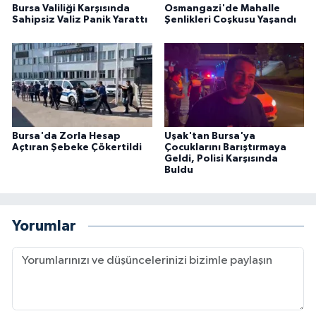
Bursa Valiliği Karşısında
Osmangazi'de Mahalle
Sahipsiz Valiz Panik Yarattı
Şenlikleri Coşkusu Yaşandı
Bursa'da Zorla Hesap
Uşak'tan Bursa'ya
Açtıran Şebeke Çökertildi
Çocuklarını Barıştırmaya
Geldi, Polisi Karşısında
Buldu
Yorumlar