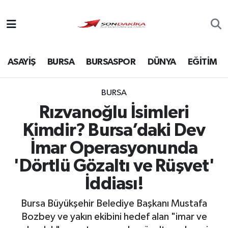
Asayiş
ASAYİŞ
BURSA
BURSASPOR
DÜNYA
EĞİTİM
Bursa
Dünya
BURSA
Rızvanoğlu İsimleri
Ekonomi
Kimdir? Bursa’daki Dev
Foto Galeri
İmar Operasyonunda
'Dörtlü Gözaltı ve Rüşvet'
Genel
İddiası!
Gündem
Bursa Büyükşehir Belediye Başkanı Mustafa
Bozbey ve yakın ekibini hedef alan "imar ve
Magazin