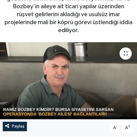
Bozbey’in aileye ait ticari yapılar üzerinden
Sağlık
rüşvet gelirlerini akladığı ve usulsüz imar
projelerinde mali bir köprü görevi üstlendiği iddia
Siyaset
ediliyor.
Spor
Türkiye
Video Galeri
Paylaş
-
+
A
A