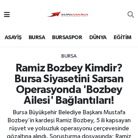
Asayiş
ASAYİŞ
BURSA
BURSASPOR
DÜNYA
EĞİTİM
Bursa
Dünya
BURSA
Ramiz Bozbey Kimdir?
Ekonomi
Bursa Siyasetini Sarsan
Foto Galeri
Operasyonda 'Bozbey
Ailesi' Bağlantıları!
Genel
Bursa Büyükşehir Belediye Başkanı Mustafa
Gündem
Bozbey’in kardeşi Ramiz Bozbey, 5 ili kapsayan
rüşvet ve yolsuzluk operasyonu çerçevesinde
Magazin
gözaltına alındı. Soruşturma dosyasında; Ramiz