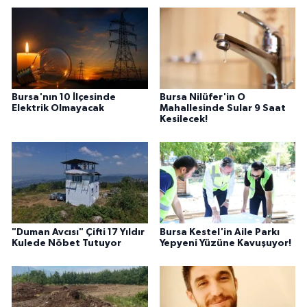
Bursa'nın 10 İlçesinde
Bursa Nilüfer'in O
Elektrik Olmayacak
Mahallesinde Sular 9 Saat
Kesilecek!
"Duman Avcısı" Çifti 17 Yıldır
Bursa Kestel'in Aile Parkı
Kulede Nöbet Tutuyor
Yepyeni Yüzüne Kavuşuyor!