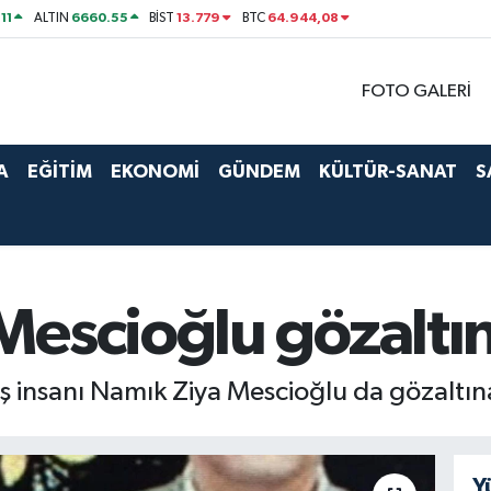
11
6660.55
13.779
64.944,08
ALTIN
BİST
BTC
FOTO GALERİ
A
EĞİTİM
EKONOMİ
GÜNDEM
KÜLTÜR-SANAT
S
escioğlu gözaltına
 insanı Namık Ziya Mescioğlu da gözaltına
Y