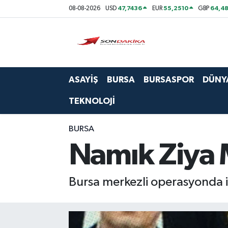
47,7436
55,2510
64,48
08-08-2026
USD
EUR
GBP
Asayiş
Bursa
ASAYİŞ
BURSA
BURSASPOR
DÜNY
Dünya
TEKNOLOJİ
Ekonomi
BURSA
Foto Galeri
Namık Ziya M
Genel
Bursa merkezli operasyonda iş
Gündem
Magazin