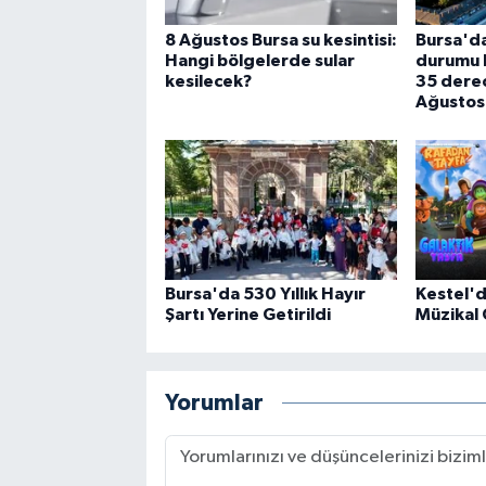
8 Ağustos Bursa su kesintisi:
Bursa'da
Hangi bölgelerde sular
durumu be
kesilecek?
35 derec
Ağustos
Bursa'da 530 Yıllık Hayır
Kestel'
Şartı Yerine Getirildi
Müzikal 
Yorumlar