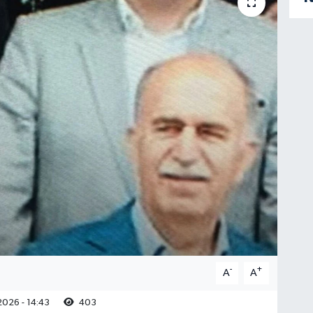
-
+
A
A
026 - 14:43
403