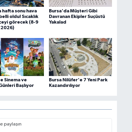
 hafta sonu hava
Bursa'da Müşteri Gibi
lli oldu! Sıcaklık
Davranan Ekipler Suçüstü
eyi görecek (8-9
Yakalad
 2026)
de Sinema ve
Bursa Nilüfer'e 7 Yeni Park
Günleri Başlıyor
Kazandırılıyor