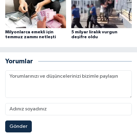
Milyonlarca emekli için
5 milyar liralık vurgun
temmuz zammı netleşti
deşifre oldu
Yorumlar
Gönder