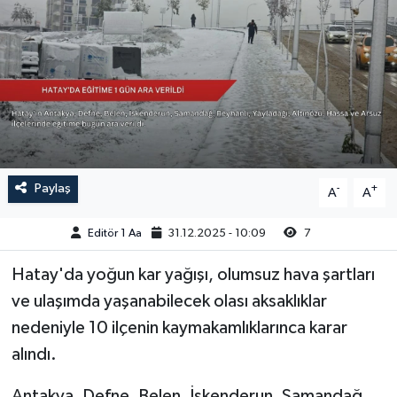
Sağlık
Siyaset
Spor
Türkiye
Paylaş
-
+
A
A
Video Galeri
Editör 1 Aa
31.12.2025 - 10:09
7
Hatay'da yoğun kar yağışı, olumsuz hava şartları
ve ulaşımda yaşanabilecek olası aksaklıklar
nedeniyle 10 ilçenin kaymakamlıklarınca karar
alındı.
Antakya, Defne, Belen, İskenderun, Samandağ,