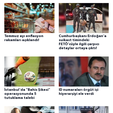
Temmuz ayı enflasyon
Cumhurbaşkanı Erdoğan’a
rakamları açıklandı!
suikast timindeki
FETÖ’cüyle ilgili çarpıcı
detaylar ortaya çıktı!
İstanbul'da "Bahis Şikesi"
ID numaraları örgüt içi
operasyonunda 5
hiyerarşiyi ele verdi
tutuklama talebi