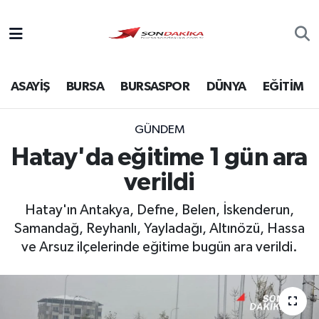
Asayiş
ASAYİŞ
BURSA
BURSASPOR
DÜNYA
EĞİTİM
Bursa
Dünya
GÜNDEM
Hatay'da eğitime 1 gün ara
Ekonomi
verildi
Foto Galeri
Hatay'ın Antakya, Defne, Belen, İskenderun,
Samandağ, Reyhanlı, Yayladağı, Altınözü, Hassa
Genel
ve Arsuz ilçelerinde eğitime bugün ara verildi.
Gündem
Magazin