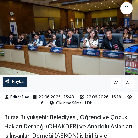
Sağlık
Siyaset
Spor
Türkiye
Video Galeri
Paylaş
-
+
A
A
Editör 1 Aa
22.06.2026 - 15:48
22.06.2026 - 16:18
6
Okunma Süresi: 1 Dk
Bursa Büyükşehir Belediyesi, Öğrenci ve Çocuk
Hakları Derneği (OHAKDER) ve Anadolu Aslanları
İş İnsanları Derneği (ASKON) iş birliğiyle,