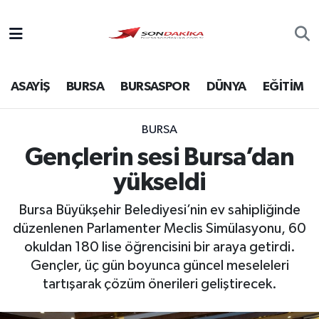
Asayiş
ASAYİŞ
BURSA
BURSASPOR
DÜNYA
EĞİTİM
Bursa
Dünya
BURSA
Gençlerin sesi Bursa’dan
Ekonomi
yükseldi
Foto Galeri
Bursa Büyükşehir Belediyesi’nin ev sahipliğinde
düzenlenen Parlamenter Meclis Simülasyonu, 60
Genel
okuldan 180 lise öğrencisini bir araya getirdi.
Gençler, üç gün boyunca güncel meseleleri
Gündem
tartışarak çözüm önerileri geliştirecek.
Magazin