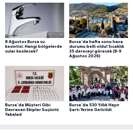
8 Ağustos Bursa su
Bursa'da hafta sonu hava
kesintisi: Hangi bölgelerde
durumu belli oldu! Sıcaklık
sular kesilecek?
35 dereceyi görecek (8-9
Ağustos 2026)
Bursa'da Müşteri Gibi
Bursa'da 530 Yıllık Hayır
Davranan Ekipler Suçüstü
Şartı Yerine Getirildi
Yakalad