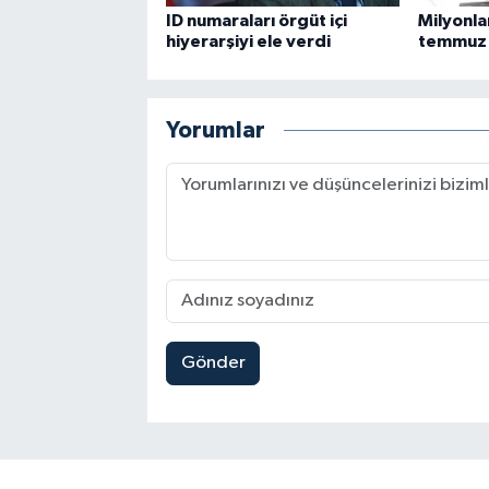
ID numaraları örgüt içi
Milyonla
hiyerarşiyi ele verdi
temmuz 
Yorumlar
Gönder