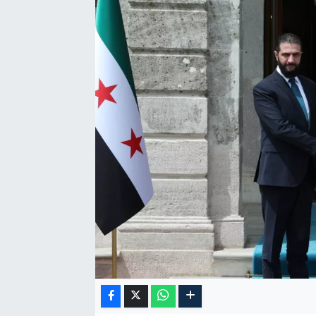
Sağlık
Siyaset
Spor
Türkiye
Video Galeri