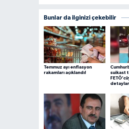
Bunlar da ilginizi çekebilir
Temmuz ayı enflasyon
Cumhurb
rakamları açıklandı!
suikast 
FETÖ’cüyl
detaylar