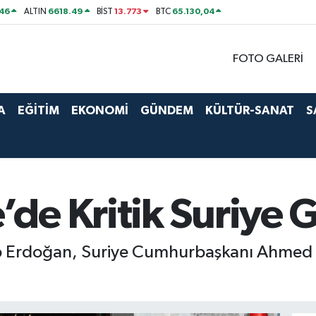
46
6618.49
13.773
65.130,04
ALTIN
BİST
BTC
FOTO GALERİ
A
EĞİTİM
EKONOMİ
GÜNDEM
KÜLTÜR-SANAT
S
de Kritik Suriye 
 Erdoğan, Suriye Cumhurbaşkanı Ahmed Ş