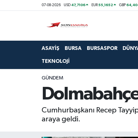
47,7106
55,1652
64,40
07-08-2026
USD
EUR
GBP
Asayiş
Bursa
ASAYİŞ
BURSA
BURSASPOR
DÜNY
Dünya
TEKNOLOJİ
Ekonomi
GÜNDEM
Foto Galeri
Dolmabahçe’
Genel
Cumhurbaşkanı Recep Tayyip
Gündem
araya geldi.
Magazin