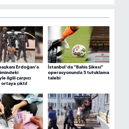
aşkanı Erdoğan’a
İstanbul'da "Bahis Şikesi"
timindeki
operasyonunda 5 tutuklama
e ilgili çarpıcı
talebi
 ortaya çıktı!