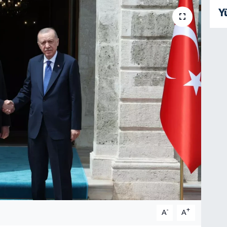
Y
-
+
A
A