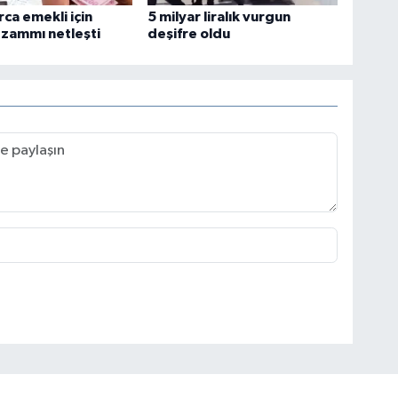
rca emekli için
5 milyar liralık vurgun
zammı netleşti
deşifre oldu