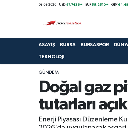
47,7436
55,2510
64,48
08-08-2026
USD
EUR
GBP
Asayiş
Bursa
ASAYİŞ
BURSA
BURSASPOR
DÜNY
Dünya
TEKNOLOJİ
Ekonomi
GÜNDEM
Foto Galeri
Doğal gaz p
Genel
tutarları açı
Gündem
Enerji Piyasası Düzenleme Kur
Magazin
2026'da uygulanacak asgari se