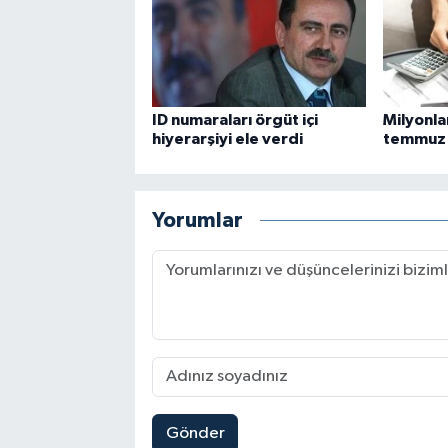
ID numaraları örgüt içi
Milyonla
hiyerarşiyi ele verdi
temmuz 
Yorumlar
Gönder