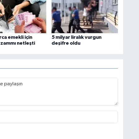
rca emekli için
5 milyar liralık vurgun
zammı netleşti
deşifre oldu