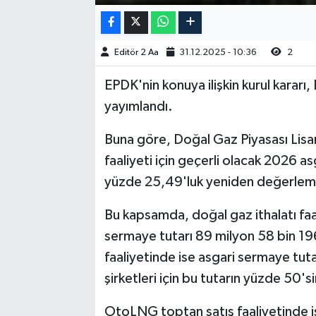
Editör 2 Aa
31.12.2025 - 10:36
2
EPDK'nin konuya ilişkin kurul karar
yayımlandı.
Buna göre, Doğal Gaz Piyasası Lis
faaliyeti için geçerli olacak 2026 as
yüzde 25,49'luk yeniden değerleme 
Bu kapsamda, doğal gaz ithalatı faa
sermaye tutarı 89 milyon 58 bin 196 
faaliyetinde ise asgari sermaye tuta
şirketleri için bu tutarın yüzde 50'si
OtoLNG toptan satış faaliyetinde is