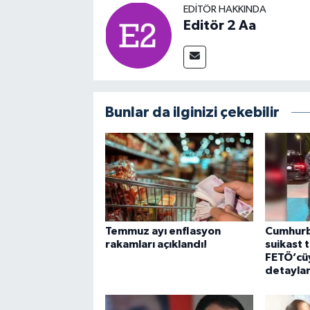
EDITÖR HAKKINDA
Editör 2 Aa
Bunlar da ilginizi çekebilir
Temmuz ayı enflasyon
Cumhurb
rakamları açıklandı!
suikast 
FETÖ’cüyl
detaylar