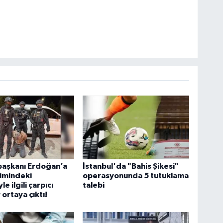
aşkanı Erdoğan’a
İstanbul'da "Bahis Şikesi"
timindeki
operasyonunda 5 tutuklama
e ilgili çarpıcı
talebi
 ortaya çıktı!