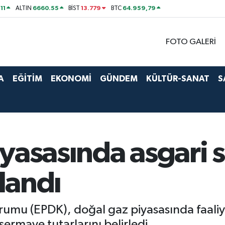
11
6660.55
13.779
64.959,79
ALTIN
BİST
BTC
FOTO GALERİ
A
EĞİTİM
EKONOMİ
GÜNDEM
KÜLTÜR-SANAT
S
iyasasında asgari
klandı
umu (EPDK), doğal gaz piyasasında faaliyet
rmaye tutarlarını belirledi.