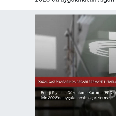
Sağlık
Siyaset
Spor
Türkiye
Video Galeri