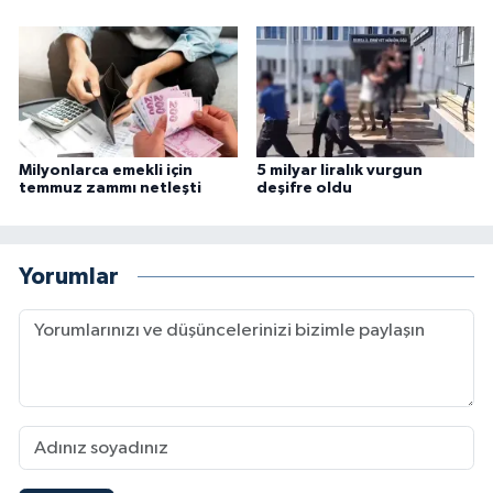
Milyonlarca emekli için
5 milyar liralık vurgun
temmuz zammı netleşti
deşifre oldu
Yorumlar