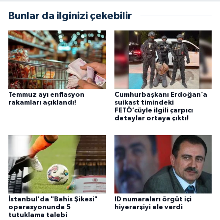
Bunlar da ilginizi çekebilir
Temmuz ayı enflasyon
Cumhurbaşkanı Erdoğan’a
rakamları açıklandı!
suikast timindeki
FETÖ’cüyle ilgili çarpıcı
detaylar ortaya çıktı!
İstanbul'da "Bahis Şikesi"
ID numaraları örgüt içi
operasyonunda 5
hiyerarşiyi ele verdi
tutuklama talebi