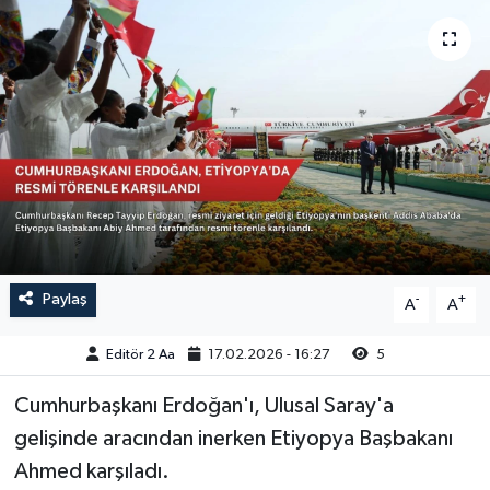
Sağlık
Siyaset
Spor
Türkiye
Video Galeri
Paylaş
-
+
A
A
Editör 2 Aa
17.02.2026 - 16:27
5
Cumhurbaşkanı Erdoğan'ı, Ulusal Saray'a
gelişinde aracından inerken Etiyopya Başbakanı
Ahmed karşıladı.