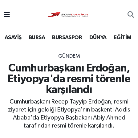
Asayiş
ASAYİŞ
BURSA
BURSASPOR
DÜNYA
EĞİTİM
Bursa
Dünya
GÜNDEM
Cumhurbaşkanı Erdoğan,
Ekonomi
Etiyopya'da resmi törenle
Foto Galeri
karşılandı
Cumhurbaşkanı Recep Tayyip Erdoğan, resmi
Genel
ziyaret için geldiği Etiyopya'nın başkenti Addis
Ababa'da Etiyopya Başbakanı Abiy Ahmed
Gündem
tarafından resmi törenle karşılandı.
Magazin