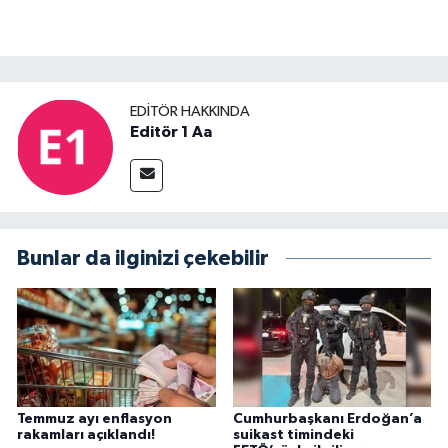
EDITÖR HAKKINDA
Editör 1 Aa
Bunlar da ilginizi çekebilir
Temmuz ayı enflasyon
Cumhurbaşkanı Erdoğan’a
rakamları açıklandı!
suikast timindeki