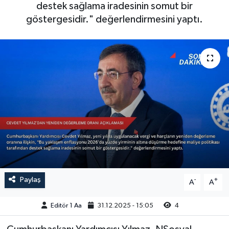
destek sağlama iradesinin somut bir
Sağlık
göstergesidir." değerlendirmesini yaptı.
Siyaset
Spor
Türkiye
Video Galeri
Paylaş
-
+
A
A
Editör 1 Aa
31.12.2025 - 15:05
4