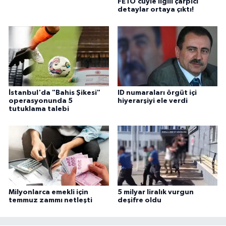
FETÖ’cüyle ilgili çarpıcı
detaylar ortaya çıktı!
İstanbul'da "Bahis Şikesi"
ID numaraları örgüt içi
operasyonunda 5
hiyerarşiyi ele verdi
tutuklama talebi
Milyonlarca emekli için
5 milyar liralık vurgun
temmuz zammı netleşti
deşifre oldu