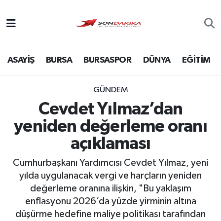
Asayiş
ASAYİŞ
BURSA
BURSASPOR
DÜNYA
EĞİTİM
Bursa
Dünya
GÜNDEM
Cevdet Yılmaz’dan
Ekonomi
yeniden değerleme oranı
Foto Galeri
açıklaması
Cumhurbaşkanı Yardımcısı Cevdet Yılmaz, yeni
Genel
yılda uygulanacak vergi ve harçların yeniden
değerleme oranına ilişkin, "Bu yaklaşım
Gündem
enflasyonu 2026’da yüzde yirminin altına
düşürme hedefine maliye politikası tarafından
Magazin