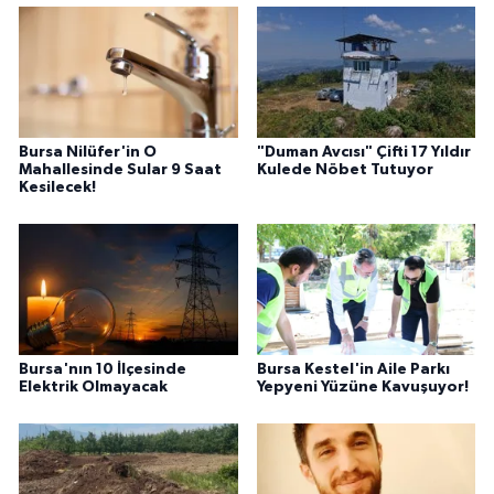
Bursa Nilüfer'in O
"Duman Avcısı" Çifti 17 Yıldır
Mahallesinde Sular 9 Saat
Kulede Nöbet Tutuyor
Kesilecek!
Bursa'nın 10 İlçesinde
Bursa Kestel'in Aile Parkı
Elektrik Olmayacak
Yepyeni Yüzüne Kavuşuyor!