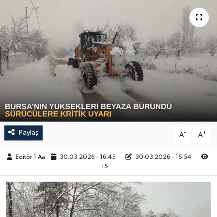
Sağlık
Siyaset
Spor
Türkiye
Video Galeri
Paylaş
-
+
A
A
Editör 1 Aa
30.03.2026 - 16:45
30.03.2026 - 16:54
15