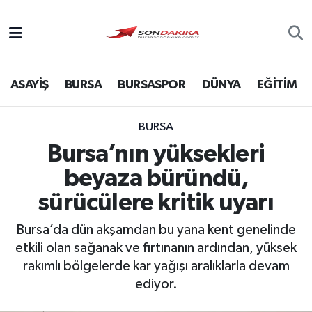
Asayiş
ASAYİŞ
BURSA
BURSASPOR
DÜNYA
EĞİTİM
Bursa
Dünya
BURSA
Bursa’nın yüksekleri
Ekonomi
beyaza büründü,
Foto Galeri
sürücülere kritik uyarı
Bursa’da dün akşamdan bu yana kent genelinde
Genel
etkili olan sağanak ve fırtınanın ardından, yüksek
rakımlı bölgelerde kar yağışı aralıklarla devam
Gündem
ediyor.
Magazin