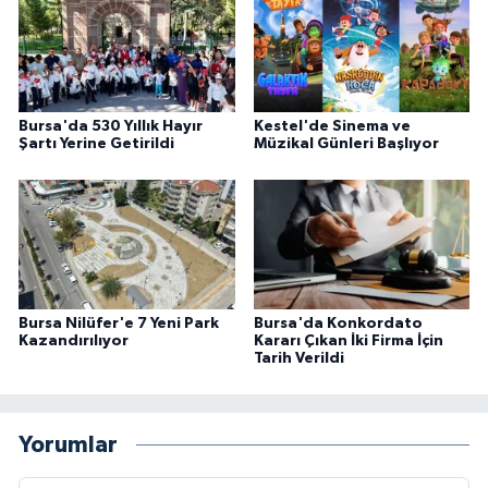
Bursa'da 530 Yıllık Hayır
Kestel'de Sinema ve
Şartı Yerine Getirildi
Müzikal Günleri Başlıyor
Bursa Nilüfer'e 7 Yeni Park
Bursa'da Konkordato
Kazandırılıyor
Kararı Çıkan İki Firma İçin
Tarih Verildi
Yorumlar