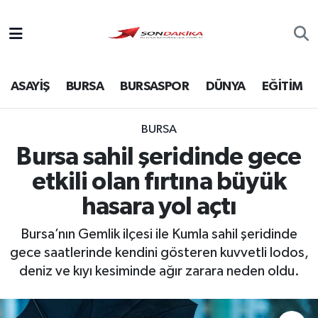
Asayiş
ASAYİŞ
BURSA
BURSASPOR
DÜNYA
EĞİTİM
Bursa
Dünya
BURSA
Bursa sahil şeridinde gece
Ekonomi
etkili olan fırtına büyük
Foto Galeri
hasara yol açtı
Bursa’nın Gemlik ilçesi ile Kumla sahil şeridinde
Genel
gece saatlerinde kendini gösteren kuvvetli lodos,
deniz ve kıyı kesiminde ağır zarara neden oldu.
Gündem
Magazin