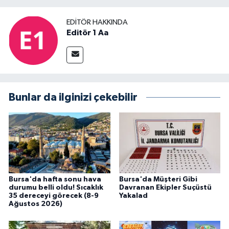
EDITÖR HAKKINDA
Editör 1 Aa
Bunlar da ilginizi çekebilir
Bursa'da hafta sonu hava
Bursa'da Müşteri Gibi
durumu belli oldu! Sıcaklık
Davranan Ekipler Suçüstü
35 dereceyi görecek (8-9
Yakalad
Ağustos 2026)