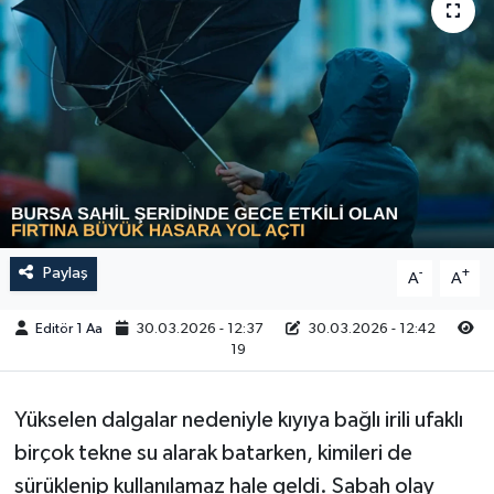
Sağlık
Siyaset
Spor
Türkiye
Video Galeri
Paylaş
-
+
A
A
Editör 1 Aa
30.03.2026 - 12:37
30.03.2026 - 12:42
19
Yükselen dalgalar nedeniyle kıyıya bağlı irili ufaklı
birçok tekne su alarak batarken, kimileri de
sürüklenip kullanılamaz hale geldi. Sabah olay