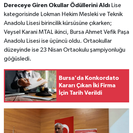
Dereceye Giren Okullar Ödüllerini Aldı
Lise
kategorisinde Lokman Hekim Mesleki ve Teknik
Anadolu Lisesi birincilik kürsüsüne çıkarken;
Veysel Karani MTAL ikinci, Bursa Ahmet Vefik Paşa
Anadolu Lisesi ise üçüncü oldu. Ortaokullar
düzeyinde ise 23 Nisan Ortaokulu şampiyonluğu
göğüsledi.
Bursa'da Konkordato
Kararı Çıkan İki Firma
İçin Tarih Verildi