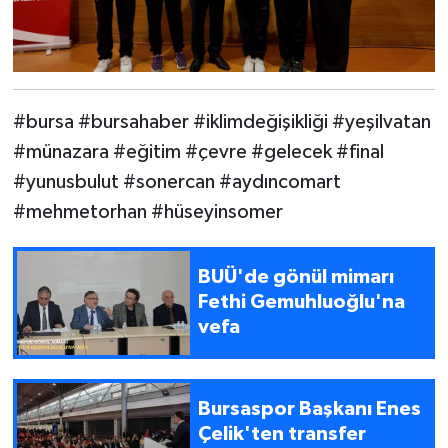
#bursa #bursahaber #iklimdeğişikliği #yeşilvatan
#münazara #eğitim #çevre #gelecek #final
#yunusbulut #sonercan #aydıncomart
#mehmetorhan #hüseyinsomer
BUÜ'de gönül mimarı
Fethi Gemuhluoğlu'na
vefa
Bursaspor Başkanı Enes
Çelik'ten transfer