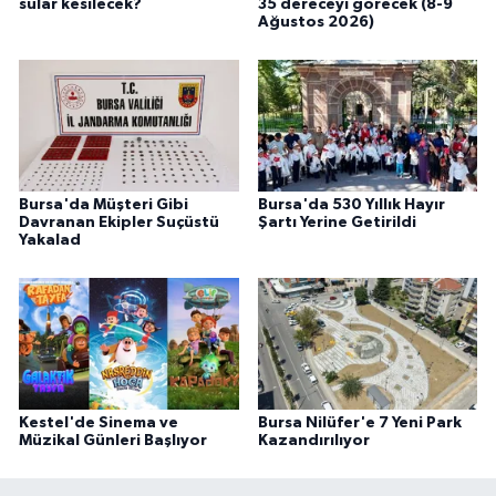
sular kesilecek?
35 dereceyi görecek (8-9
Ağustos 2026)
Bursa'da Müşteri Gibi
Bursa'da 530 Yıllık Hayır
Davranan Ekipler Suçüstü
Şartı Yerine Getirildi
Yakalad
Kestel'de Sinema ve
Bursa Nilüfer'e 7 Yeni Park
Müzikal Günleri Başlıyor
Kazandırılıyor