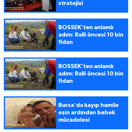
stratejisi
BOSSEK'ten anlamlı
adım: Ralli öncesi 10 bin
fidan
BOSSEK'ten anlamlı
adım: Ralli öncesi 10 bin
fidan
Bursa'da kayıp hamile
eşin ardından bebek
mücadelesi