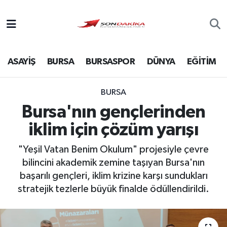
Asayiş
ASAYİŞ
BURSA
BURSASPOR
DÜNYA
EĞİTİM
Bursa
Dünya
BURSA
Bursa'nın gençlerinden
Ekonomi
iklim için çözüm yarışı
Foto Galeri
"Yeşil Vatan Benim Okulum" projesiyle çevre
bilincini akademik zemine taşıyan Bursa'nın
Genel
başarılı gençleri, iklim krizine karşı sundukları
stratejik tezlerle büyük finalde ödüllendirildi.
Gündem
Magazin