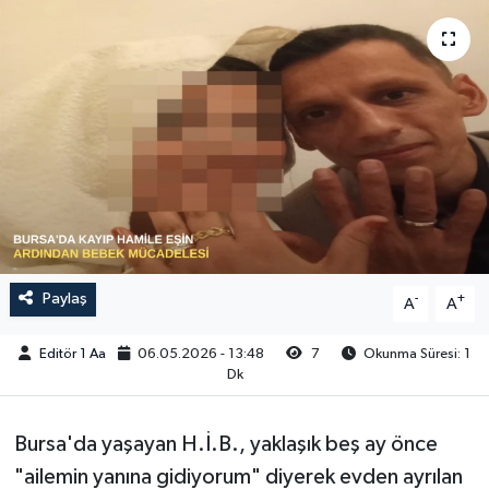
Sağlık
Siyaset
Spor
Türkiye
Video Galeri
Paylaş
-
+
A
A
Editör 1 Aa
06.05.2026 - 13:48
7
Okunma Süresi: 1
Dk
Bursa'da yaşayan H.İ.B., yaklaşık beş ay önce
"ailemin yanına gidiyorum" diyerek evden ayrılan