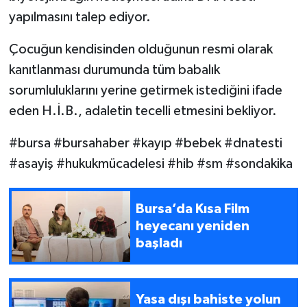
yapılmasını talep ediyor.
Çocuğun kendisinden olduğunun resmi olarak
kanıtlanması durumunda tüm babalık
sorumluluklarını yerine getirmek istediğini ifade
eden H.İ.B., adaletin tecelli etmesini bekliyor.
#bursa #bursahaber #kayıp #bebek #dnatesti
#asayiş #hukukmücadelesi #hib #sm #sondakika
Bursa’da Kısa Film
heyecanı yeniden
başladı
Yasa dışı bahiste yolun