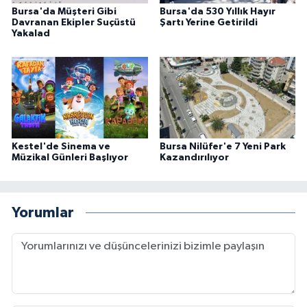
Bursa'da Müşteri Gibi
Bursa'da 530 Yıllık Hayır
Davranan Ekipler Suçüstü
Şartı Yerine Getirildi
Yakalad
Kestel'de Sinema ve
Bursa Nilüfer'e 7 Yeni Park
Müzikal Günleri Başlıyor
Kazandırılıyor
Yorumlar