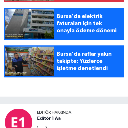
Bursa'da elektrik
faturaları için tek
onayla ödeme dönemi
Bursa'da raflar yakın
takipte: Yüzlerce
işletme denetlendi
EDITÖR HAKKINDA
Editör 1 Aa