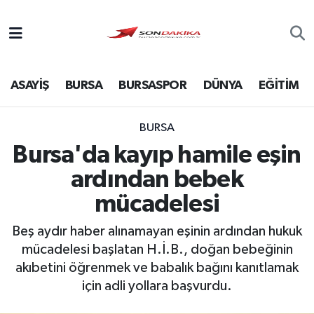
Asayiş
ASAYİŞ
BURSA
BURSASPOR
DÜNYA
EĞİTİM
Bursa
Dünya
BURSA
Bursa'da kayıp hamile eşin
Ekonomi
ardından bebek
Foto Galeri
mücadelesi
Beş aydır haber alınamayan eşinin ardından hukuk
Genel
mücadelesi başlatan H.İ.B., doğan bebeğinin
akıbetini öğrenmek ve babalık bağını kanıtlamak
Gündem
için adli yollara başvurdu.
Magazin