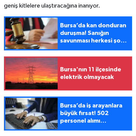
geniş kitlelere ulaştıracağına inanıyor.
Bursa’da kan donduran
duruşma! Sanığın
savunması herkesi şoke
etti
Bursa'nın 11 ilçesinde
elektrik olmayacak
Bursa’da iş arayanlara
büyük fırsat! 502
personel alımı
yapılacak, mülakat şartı