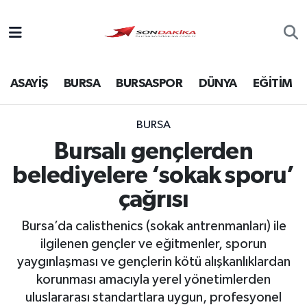
Asayiş
ASAYİŞ
BURSA
BURSASPOR
DÜNYA
EĞİTİM
Bursa
Dünya
BURSA
Bursalı gençlerden
Ekonomi
belediyelere ‘sokak sporu’
Foto Galeri
çağrısı
Bursa’da calisthenics (sokak antrenmanları) ile
Genel
ilgilenen gençler ve eğitmenler, sporun
yaygınlaşması ve gençlerin kötü alışkanlıklardan
Gündem
korunması amacıyla yerel yönetimlerden
uluslararası standartlara uygun, profesyonel
Magazin