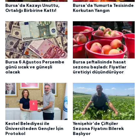
Bursa'da Kazayı Unuttu,
Bursa'da Yumurta Tesisinde
Ortalığı Birbirine Kattı!
Korkutan Yangın
Bursa 6 Ağustos Perşembe
Bursa şeftalisinde hasat
günü sıcak ve güneşli
sezonu başladı: Fiyatlar
olacak
üreticiyi düşündürüyor
Kestel Belediyesi ile
Yenişehir'de Çiftçiler
Üniversiteden Gençler İçin
Sezona Fiyatını Bilerek
Protokol
Başlıyor