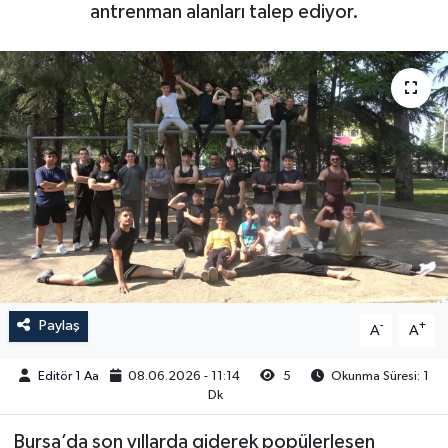
antrenman alanları talep ediyor.
Sağlık
Siyaset
Spor
Türkiye
Video Galeri
Paylaş
-
+
A
A
Editör 1 Aa
08.06.2026 - 11:14
5
Okunma Süresi: 1
Dk
Bursa’da son yıllarda giderek popülerleşen