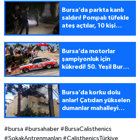
yok
Bursa’da parkta kanlı
saldırı! Pompalı tüfekle
ateş açtılar, 10 kişi
yaralandı
Bursa’da motorlar
şampiyonluk için
kükredi! 50. Yeşil Bursa
Rallisi nefesleri kesti
Bursa’da korku dolu
anlar! Çatıdan yükselen
dumanlar mahalleyi
ayağa kaldırdı
#bursa #bursahaber #BursaCalisthenics
#SokakAntrenmanları #CalisthenicsTürkiye