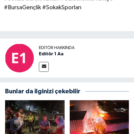
#BursaGençlik #SokakSporları
EDITÖR HAKKINDA
Editör 1 Aa
Bunlar da ilginizi çekebilir