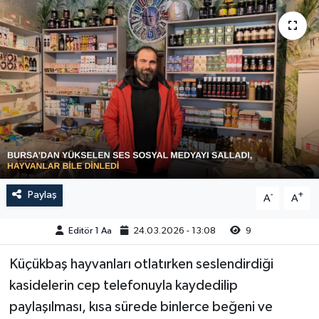
Sağlık
Siyaset
Spor
Türkiye
Video Galeri
Paylaş
-
+
A
A
Editör 1 Aa
24.03.2026 - 13:08
9
Küçükbaş hayvanları otlatırken seslendirdiği
kasidelerin cep telefonuyla kaydedilip
paylaşılması, kısa sürede binlerce beğeni ve