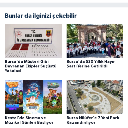
Bunlar da ilginizi çekebilir
Bursa'da Müşteri Gibi
Bursa'da 530 Yıllık Hayır
Davranan Ekipler Suçüstü
Şartı Yerine Getirildi
Yakalad
Kestel'de Sinema ve
Bursa Nilüfer'e 7 Yeni Park
Müzikal Günleri Başlıyor
Kazandırılıyor