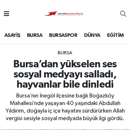
Asayiş
ASAYİŞ
BURSA
BURSASPOR
DÜNYA
EĞİTİM
Bursa
Dünya
BURSA
Bursa’dan yükselen ses
Ekonomi
sosyal medyayı salladı,
Foto Galeri
hayvanlar bile dinledi
Bursa’nın İnegöl ilçesine bağlı Boğazköy
Genel
Mahallesi’nde yaşayan 40 yaşındaki Abdullah
Yıldırım, doğayla iç içe hayatını sürdürürken Allah
Gündem
vergisi sesiyle sosyal medyada büyük ilgi gördü.
Magazin